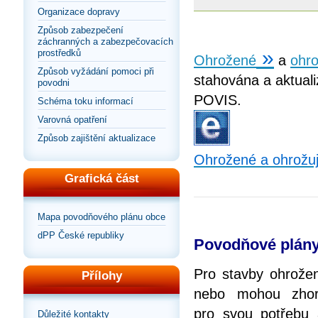
Organizace dopravy
Způsob zabezpečení
záchranných a zabezpečovacích
»
prostředků
Ohrožené
a
ohro
Způsob vyžádání pomoci při
stahována a aktuali
povodni
POVIS.
Schéma toku informací
Varovná opatření
Způsob zajištění aktualizace
Ohrožené a ohrožují
Grafická část
Mapa povodňového plánu obce
dPP České republiky
Povodňové plány
Pro stavby ohrože
Přílohy
nebo mohou zhorš
pro svou potřebu
Důležité kontakty