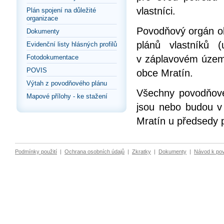
vlastníci.
Plán spojení na důležité
organizace
Povodňový orgán ob
Dokumenty
plánů vlastníků 
Evidenční listy hlásných profilů
v záplavovém územ
Fotodokumentace
POVIS
obce Mratín.
Výtah z povodňového plánu
Všechny povodňové 
Mapové přílohy - ke stažení
jsou nebo budou v
Mratín u předsedy
Podmínky použití
|
Ochrana osobních údajů
|
Zkratky
|
Dokumenty
|
Návod k po