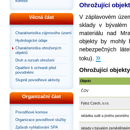
komise
Ohrožující objek
V záplavovém územ
Věcná část
sklady v bývalém
materiálu nad Mra
Charakteristika zájmového území
objekty by mohly b
Hydrologické údaje
Charakteristika ohrožených
nebezpečných láte
objektů
»
toku).
Druh a rozsah ohrožení
Opatření k ochraně před
Ohrožující objekt
povodněmi
Stupně povodňové aktivity
Objekt
ČOV
Organizační část
Fytoz Czech, s.r.o.
Povodňové komise
skládka sutě a jiného pevného 
Organizace povodňové služby
Způsob vyhlašování SPA
sklady v bývalém zemědělském