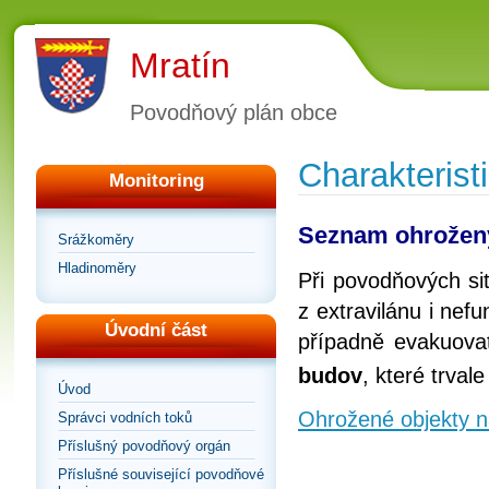
Mratín
Povodňový plán obce
Charakterist
Monitoring
Seznam ohrožen
Srážkoměry
Hladinoměry
Při povodňových si
z extravilánu i nef
Úvodní část
případně evakuova
budov
, které trva
Úvod
Ohrožené objekty n
Správci vodních toků
Příslušný povodňový orgán
Příslušné související povodňové