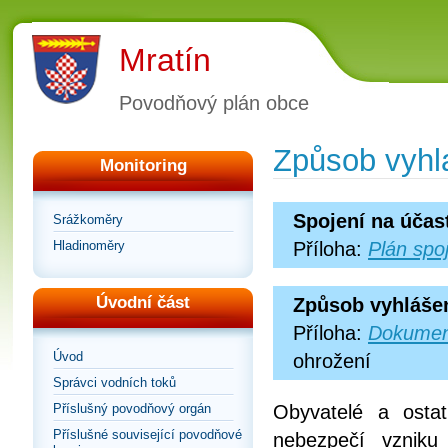
Mratín
Povodňový plán obce
Způsob vyhl
Monitoring
Spojení na účas
Srážkoměry
Hladinoměry
Příloha:
Plán spo
Úvodní část
Způsob vyhláše
Příloha:
Dokumen
Úvod
ohrožení
Správci vodních toků
Příslušný povodňový orgán
Obyvatelé a osta
Příslušné související povodňové
nebezpečí vzniku