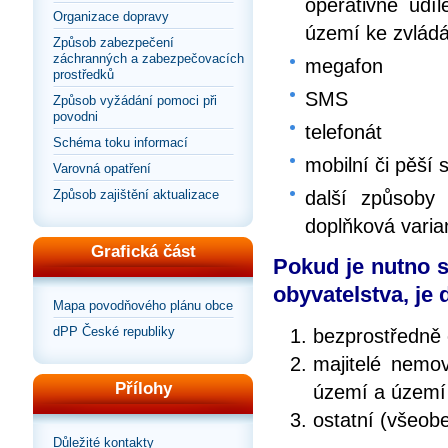
operativně ud
Organizace dopravy
území ke zvlád
Způsob zabezpečení
záchranných a zabezpečovacích
megafon
prostředků
SMS
Způsob vyžádání pomoci při
povodni
telefonát
Schéma toku informací
mobilní či pěší 
Varovná opatření
Způsob zajištění aktualizace
další způsoby 
doplňková varia
Grafická část
Pokud je nutno s
obyvatelstva, je
Mapa povodňového plánu obce
dPP České republiky
bezprostředně 
majitelé nemov
Přílohy
území a území
ostatní (všeob
Důležité kontakty