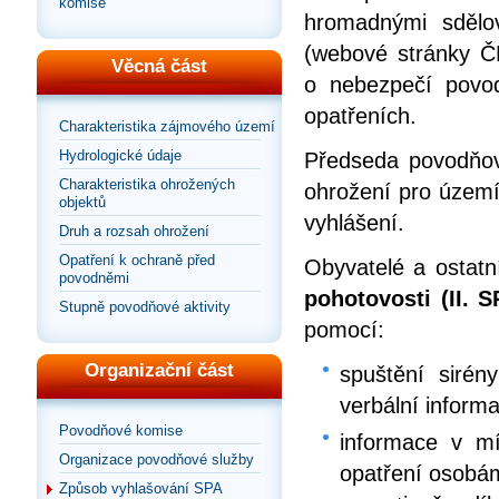
komise
hromadnými sdělov
(webové stránky ČH
Věcná část
o nebezpečí povod
opatřeních.
Charakteristika zájmového území
Hydrologické údaje
Předseda povodňov
Charakteristika ohrožených
ohrožení pro území
objektů
vyhlášení.
Druh a rozsah ohrožení
Opatření k ochraně před
Obyvatelé a ostatn
povodněmi
pohotovosti (II. S
Stupně povodňové aktivity
pomocí:
Organizační část
spuštění sirén
verbální inform
Povodňové komise
informace v mí
Organizace povodňové služby
opatření osobá
Způsob vyhlašování SPA