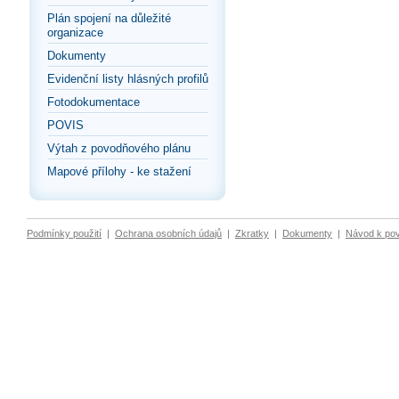
Plán spojení na důležité
organizace
Dokumenty
Evidenční listy hlásných profilů
Fotodokumentace
POVIS
Výtah z povodňového plánu
Mapové přílohy - ke stažení
Podmínky použití
|
Ochrana osobních údajů
|
Zkratky
|
Dokumenty
|
Návod k po