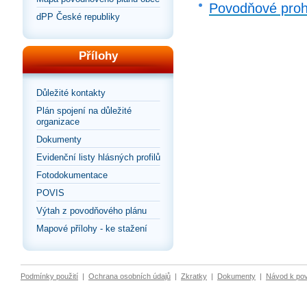
Povodňové proh
dPP České republiky
Přílohy
Důležité kontakty
Plán spojení na důležité
organizace
Dokumenty
Evidenční listy hlásných profilů
Fotodokumentace
POVIS
Výtah z povodňového plánu
Mapové přílohy - ke stažení
Podmínky použití
|
Ochrana osobních údajů
|
Zkratky
|
Dokumenty
|
Návod k po