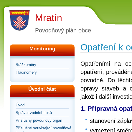
Mratín
Povodňový plán obce
Opatření k 
Monitoring
Opatřeními na oc
Srážkoměry
opatření, prováděn
Hladinoměry
povodně. Do těchto
opravy staveb a o
Úvodní část
jakož i další inves
Úvod
1. Přípravná opat
Správci vodních toků
stanovení zápl
Příslušný povodňový orgán
Příslušné související povodňové
vymezení směrod