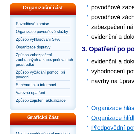
povodňové zabe
Organizační část
povodňové zách
Povodňové komise
zabezpečení ná
Organizace povodňové služby
evidenční a do
Způsob vyhlašování SPA
Organizace dopravy
3. Opatření po p
Způsob zabezpečení
záchranných a zabezpečovacích
evidenční a do
prostředků
vyhodnocení po
Způsob vyžádání pomoci při
povodni
návrhy na úpra
Schéma toku informací
Varovná opatření
Způsob zajištění aktualizace
Organizace hlá
Organizace hlíd
Grafická část
Předpovědní po
Mapa povodňového plánu obce