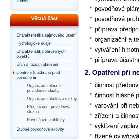
komise
povodňové plán
povodňové proh
Věcná část
příprava předpo
Charakteristika zájmového území
organizační a t
Hydrologické údaje
vytváření hmot
Charakteristika ohrožených
objektů
příprava účast
Druh a rozsah ohrožení
2. Opatření při 
Opatření k ochraně před
povodněmi
činnost předpo
Organizace hlásné
povodňové služby
činnost hlásné 
Organizace hlídkové služby
varování při ne
Předpovědní povodňová
služba
zřízení a činnos
Povodňové prohlídky
vyklízení zápla
Stupně povodňové aktivity
řízené ovlivňov