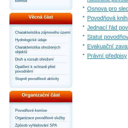
komise
Osnova pro sled
Věcná část
Povodňová kniha
Jednací řád po
Charakteristika zájmového území
Statut povodňo
Hydrologické údaje
Evakuační zava
Charakteristika ohrožených
objektů
Právní předpisy
Druh a rozsah ohrožení
Opatření k ochraně před
povodněmi
Stupně povodňové aktivity
Organizační část
Povodňové komise
Organizace povodňové služby
Způsob vyhlašování SPA