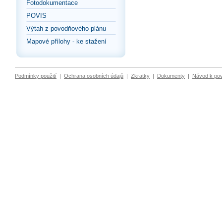
Fotodokumentace
POVIS
Výtah z povodňového plánu
Mapové přílohy - ke stažení
Podmínky použití
|
Ochrana osobních údajů
|
Zkratky
|
Dokumenty
|
Návod k po