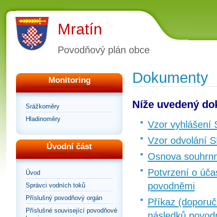
Mratín
Povodňový plán obce
Dokumenty
Monitoring
Níže uvedený dok
Srážkoměry
Hladinoměry
Vzor vyhlášení
Vzor odvolání 
Úvodní část
Osnova souhrnn
Potvrzení o úča
Úvod
povodněmi
Správci vodních toků
Příslušný povodňový orgán
Příkaz (doporuč
Příslušné související povodňové
následků povod