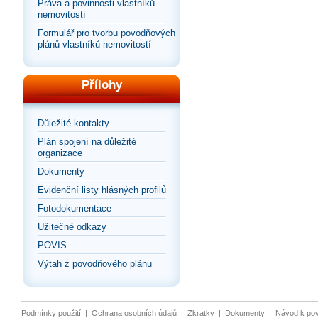
Práva a povinnosti vlastníků
nemovitostí
Formulář pro tvorbu povodňových
plánů vlastníků nemovitostí
Přílohy
Důležité kontakty
Plán spojení na důležité
organizace
Dokumenty
Evidenční listy hlásných profilů
Fotodokumentace
Užitečné odkazy
POVIS
Výtah z povodňového plánu
Podmínky použití
|
Ochrana osobních údajů
|
Zkratky
|
Dokumenty
|
Návod k po