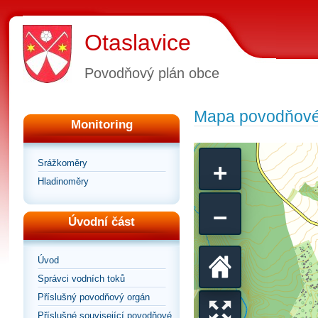
Otaslavice
Povodňový plán obce
Mapa povodňové
Monitoring
+
Srážkoměry
Hladinoměry
−
Úvodní část
Úvod
Vrátit
Správci vodních toků
Příslušný povodňový orgán
Příslušné související povodňové