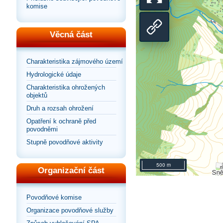
se
Přepnout
komise
na
zobrazení
Sdílet
Věcná část
výchozí
na
odkaz
Charakteristika zájmového území
pohled
Hydrologické údaje
celou
na
Charakteristika ohrožených
objektů
stránku
mapu
Druh a rozsah ohrožení
Opatření k ochraně před
povodněmi
Stupně povodňové aktivity
500 m
Organizační část
Povodňové komise
Organizace povodňové služby