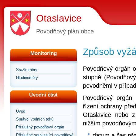
Otaslavice
Povodňový plán obce
Způsob vyžá
Monitoring
Povodňový orgán o
Srážkoměry
stupně (Povodňový
Hladinoměry
povodněmi v případě
Úvodní část
Povodňový orgán 
řízení ochrany pře
Úvod
Otaslavice nebo z
Správci vodních toků
nižším povodňový
Příslušný povodňový orgán
datum a čas pře
Příslušné související povodňové