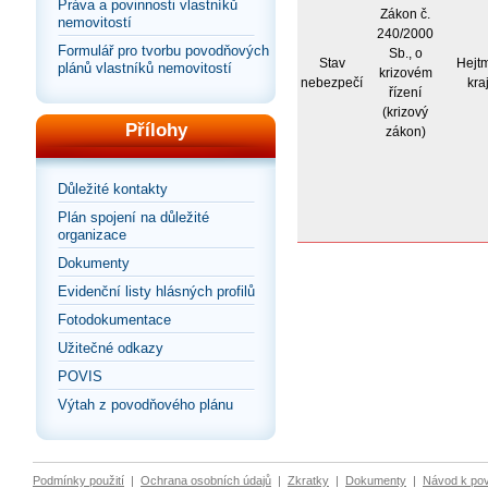
Práva a povinnosti vlastníků
Zákon č.
nemovitostí
240/2000
Formulář pro tvorbu povodňových
Sb., o
Stav
Hejt
plánů vlastníků nemovitostí
krizovém
nebezpečí
kra
řízení
(krizový
Přílohy
zákon)
Důležité kontakty
Plán spojení na důležité
organizace
Dokumenty
Evidenční listy hlásných profilů
Fotodokumentace
Užitečné odkazy
POVIS
Výtah z povodňového plánu
Podmínky použití
|
Ochrana osobních údajů
|
Zkratky
|
Dokumenty
|
Návod k po