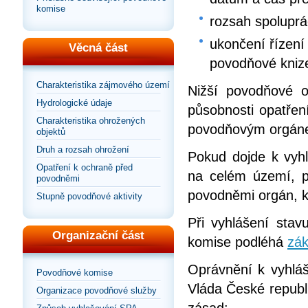
komise
rozsah spolupr
ukončení řízení
Věcná část
povodňové kniz
Charakteristika zájmového území
Nižší povodňové o
Hydrologické údaje
působnosti opatřen
Charakteristika ohrožených
povodňovým orgáne
objektů
Druh a rozsah ohrožení
Pokud dojde k vyhl
Opatření k ochraně před
na celém území, pr
povodněmi
povodněmi orgán, kt
Stupně povodňové aktivity
Při vyhlášení sta
Organizační část
komise podléhá
zák
Oprávnění k vyhláš
Povodňové komise
Vláda České republi
Organizace povodňové služby