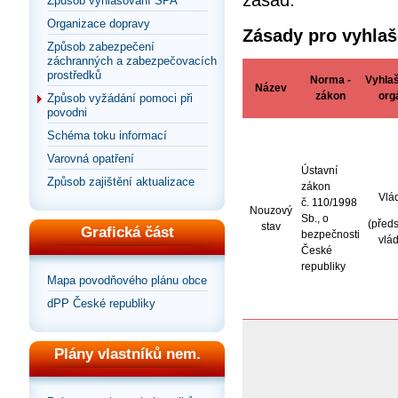
zásad:
Způsob vyhlašování SPA
Organizace dopravy
Zásady pro vyhlaš
Způsob zabezpečení
záchranných a zabezpečovacích
prostředků
Norma -
Vyhlaš
Název
zákon
org
Způsob vyžádání pomoci při
povodni
Schéma toku informací
Varovná opatření
Ústavní
Způsob zajištění aktualizace
zákon
Vlá
č. 110/1998
Nouzový
Sb., o
(před
stav
Grafická část
bezpečnosti
vlád
České
republiky
Mapa povodňového plánu obce
dPP České republiky
Plány vlastníků nem.