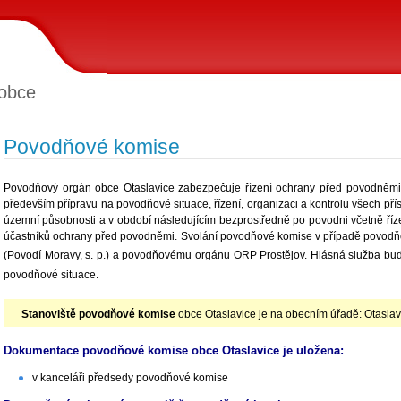
obce
Povodňové komise
Povodňový orgán obce Otaslavice zabezpečuje řízení ochrany před povodněmi 
především přípravu na povodňové situace, řízení, organizaci a kontrolu všech př
územní působnosti a v období následujícím bezprostředně po povodni včetně řízen
účastníků ochrany před povodněmi. Svolání povodňové komise v případě povodňo
(
Povodí Moravy, s. p.
) a povodňovému orgánu ORP Prostějov. Hlásná služba bude
povodňové situace.
Stanoviště povodňové komise
obce Otaslavice je na obecním úřadě: Otaslav
Dokumentace povodňové komise obce Otaslavice je uložena:
v kanceláři předsedy povodňové komise