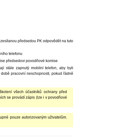
ozesílanou předsedou PK odpovědět na tuto
lního telefonu
mise předsedovi povodňové komise
í stále zapnutý mobilní telefon, aby byli
v době pracovní neschopnosti, pokud řádně
kolení všech účastníků ochrany před
ch se provádí zápis (lze i v povodňové
upné pouze autorizovaným uživatelům.