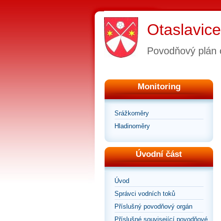
Otaslavice
Povodňový plán 
Monitoring
Srážkoměry
Hladinoměry
Úvodní část
Úvod
Správci vodních toků
Příslušný povodňový orgán
Příslušné související povodňové