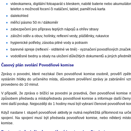
videokamera, digitální fotoaparát s bleskem, nabité baterie nebo akumulátor,
telefon s možností focení či natáčení, tablet, paměťová karta
dalekohled
měřicí pásmo 50 m / dálkoměr
zabezpečení pro přípravu teplých nápojů a ohřev stravy
záložní oděv a obuv, holínky, reflexní vesty, pláštěnky, rukavice
hygienické potřeby, zásoba pitné vody a potravin
barevné spreje (reflexní - viditelné ve tmě) - vyznačení povodňových značek
vodotěsné bedny a obaly na uložení důležitých dokumentů a jiných předmě
Časový plán svolání Povodňové komise
Zprávy o povodni, které nezískal člen povodňové komise osobně, prověří zp
vysláním hlídky do určeného místa, důvodem prověření zprávy je zabránění vz
provedeno do 10 minut.
V případě, že zpráva o blížící se povodni je pravdivá, člen povodňové komise 
způsobem předsedu a místopředsedu povodňové komise a informuje další členy 
nimi další postup. Nejpozději do 1 hodiny musí být vybraní členové povodňové k
Když nastane I. stupeň povodňové aktivity je nutná nepřetržitá přítomnost na u
spojení. Na spojení musí být předseda povodňové komise, nebo některý mís
komise.