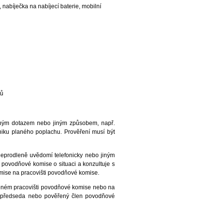
 nabíječka na nabíjecí baterie, mobilní
tů
ětným dotazem nebo jiným způsobem, např.
niku planého poplachu. Prověření musí být
neprodleně uvědomí telefonicky nebo jiným
povodňové komise o situaci a konzultuje s
omise na pracovišti povodňové komise.
rčeném pracovišti povodňové komise nebo na
topředseda nebo pověřený člen povodňové