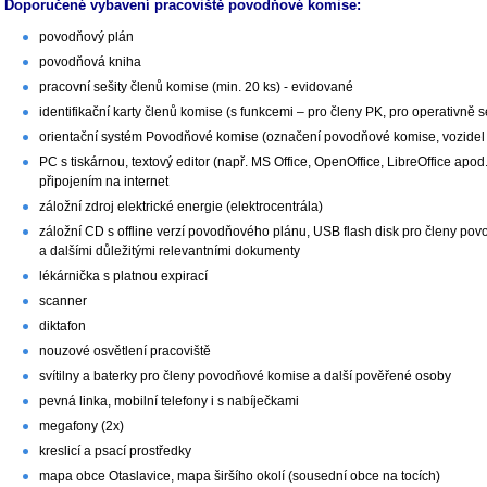
Doporučené vybavení pracoviště povodňové komise:
povodňový plán
povodňová kniha
pracovní sešity členů komise (min. 20 ks) - evidované
identifikační karty členů komise (s funkcemi – pro členy PK, pro operativně 
orientační systém Povodňové komise (označení povodňové komise, vozide
PC s tiskárnou, textový editor (např. MS Office, OpenOffice, LibreOffice apod
připojením na internet
záložní zdroj elektrické energie (elektrocentrála)
záložní CD s offline verzí povodňového plánu, USB flash disk pro členy 
a dalšími důležitými relevantními dokumenty
lékárnička s platnou expirací
scanner
diktafon
nouzové osvětlení pracoviště
svítilny a baterky pro členy povodňové komise a další pověřené osoby
pevná linka, mobilní telefony i s nabíječkami
megafony (2x)
kreslicí a psací prostředky
mapa obce Otaslavice, mapa širšího okolí (sousední obce na tocích)