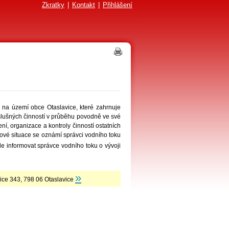
Zkratky
|
Kontakt
|
Přihlášení
na území obce Otaslavice, které zahrnuje
íslušných činností v průběhu povodně ve své
í, organizace a kontroly činností ostatních
vé situace se oznámí správci vodního toku
 informovat správce vodního toku o vývoji
»
ice 343, 798 06 Otaslavice