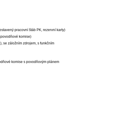
sestavený pracovní štáb PK, rezervní karty)
l povodňové komise)
.), se záložním zdrojem, s funkčním
povodňové komise s povodňovým plánem