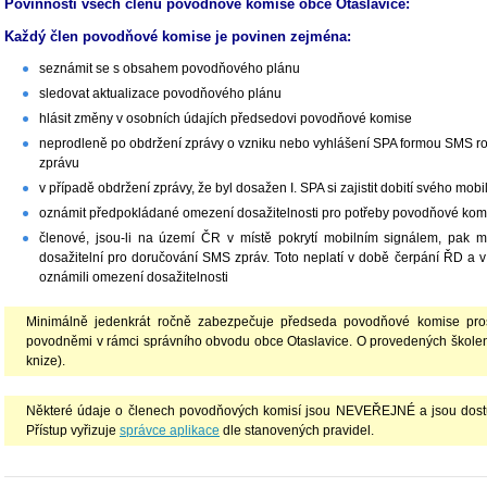
Povinnosti všech členů povodňové komise obce Otaslavice:
Každý člen povodňové komise je povinen zejména:
seznámit se s obsahem povodňového plánu
sledovat aktualizace povodňového plánu
hlásit změny v osobních údajích předsedovi povodňové komise
neprodleně po obdržení zprávy o vzniku nebo vyhlášení SPA formou SMS r
zprávu
v případě obdržení zprávy, že byl dosažen I. SPA si zajistit dobití svého mobi
oznámit předpokládané omezení dosažitelnosti pro potřeby povodňové ko
členové, jsou-li na území ČR v místě pokrytí mobilním signálem, pak maj
dosažitelní pro doručování SMS zpráv. Toto neplatí v době čerpání ŘD a 
oznámili omezení dosažitelnosti
Minimálně jedenkrát ročně zabezpečuje předseda povodňové komise proš
povodněmi v rámci správního obvodu obce Otaslavice. O provedených školení
knize).
Některé údaje o členech povodňových komisí jsou NEVEŘEJNÉ a jsou dost
Přístup vyřizuje
správce aplikace
dle stanovených pravidel.