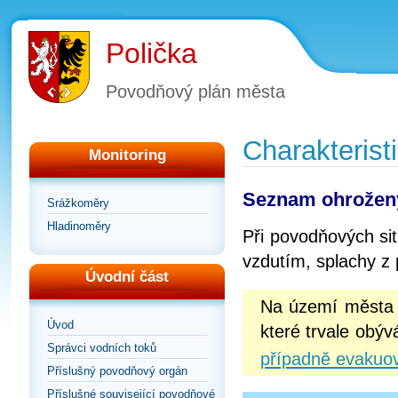
Polička
Povodňový plán města
Charakterist
Monitoring
Seznam ohrožen
Srážkoměry
Hladinoměry
Při povodňových si
vzdutím, splachy z p
Úvodní část
Na území města 
Úvod
které trvale obýv
Správci vodních toků
případně evakuo
Příslušný povodňový orgán
Příslušné související povodňové