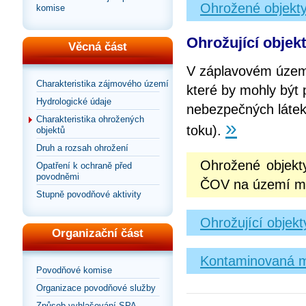
Ohrožené objekty
komise
Ohrožující objek
Věcná část
V záplavovém území
Charakteristika zájmového území
které by mohly být 
Hydrologické údaje
nebezpečných látek
Charakteristika ohrožených
»
toku).
objektů
Druh a rozsah ohrožení
Ohrožené objekt
Opatření k ochraně před
povodněmi
ČOV na území měs
Stupně povodňové aktivity
Ohrožující objek
Organizační část
Kontaminovaná m
Povodňové komise
Organizace povodňové služby
Způsob vyhlašování SPA