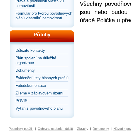
Práva a povinnosti vlastníků
Všechny povodňové 
nemovitostí
jsou nebo budou 
Formulář pro tvorbu povodňových
plánů vlastníků nemovitostí
úřadě Polička u př
Přílohy
Důležité kontakty
Plán spojení na důležité
organizace
Dokumenty
Evidenční listy hlásných profilů
Fotodokumentace
Žijeme v záplavovém území
POVIS
Výtah z povodňového plánu
Podmínky použití
|
Ochrana osobních údajů
|
Zkratky
|
Dokumenty
|
Návod k po