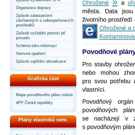
»
Ohrožené
a
oh
Organizace dopravy
města. Data jsou
Způsob zabezpečení
životního prostředí
záchranných a zabezpečovacích
prostředků
Ohrožené a o
Způsob vyžádání pomoci při
Kontaminova
povodni
Schéma toku informací
Povodňové plány
Varovná opatření
Způsob zajištění aktualizace
Pro stavby ohrože
nebo mohou zhorš
Grafická část
pro svou potřebu 
vlastníci.
Mapa povodňového plánu města
Povodňový orgán
dPP České republiky
povodňových plán
se nacházejí v 
Plány vlastníků nem.
s povodňovým plán