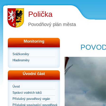
Polička
Povodňový plán města
Monitoring
POVOD
Srážkoměry
Hladinoměry
Úvodní část
Úvod
Správci vodních toků
Příslušný povodňový orgán
Příslušné související povodňové