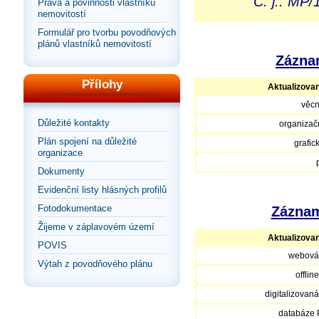
Č. j.: MP
Práva a povinnosti vlastníků
nemovitostí
Formulář pro tvorbu povodňových
plánů vlastníků nemovitostí
Záznam
Přílohy
Aktualizova
věcn
Důležité kontakty
organizačn
Plán spojení na důležité
grafic
organizace
Dokumenty
Evidenční listy hlásných profilů
Fotodokumentace
Záznam
Žijeme v záplavovém území
Aktualizova
POVIS
webová
Výtah z povodňového plánu
offlin
digitalizovan
databáze