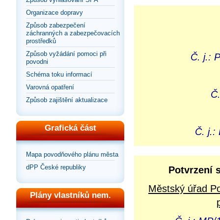
Organizace dopravy
Způsob zabezpečení
záchranných a zabezpečovacích
prostředků
Způsob vyžádání pomoci při
Č. j.:
povodni
Schéma toku informací
Varovná opatření
Č.
Způsob zajištění aktualizace
Grafická část
Č. j.
Mapa povodňového plánu města
dPP České republiky
Potvrzení 
Městský úřad Po
Plány vlastníků nem.