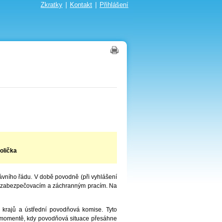
Zkratky
|
Kontakt
|
Přihlášení
olička
ního řádu. V době povodně (při vyhlášení
y k zabezpečovacím a záchranným pracím. Na
 krajů a ústřední povodňová komise. Tyto
 momentě, kdy povodňová situace přesáhne