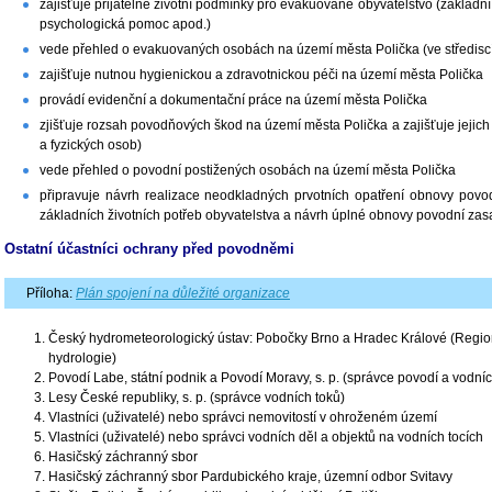
zajišťuje přijatelné životní podmínky pro evakuované obyvatelstvo (základní
psychologická pomoc apod.)
vede přehled o evakuovaných osobách na území města Polička (ve střediscí
zajišťuje nutnou hygienickou a zdravotnickou péči na území města Polička
provádí evidenční a dokumentační práce na území města Polička
zjišťuje rozsah povodňových škod na území města Polička a zajišťuje jejich 
a fyzických osob)
vede přehled o povodní postižených osobách na území města Polička
připravuje návrh realizace neodkladných prvotních opatření obnovy povo
základních životních potřeb obyvatelstva a návrh úplné obnovy povodní z
Ostatní účastníci ochrany před povodněmi
Příloha:
Plán spojení na důležité organizace
Český hydrometeorologický ústav: Pobočky Brno a Hradec Králové (Region
hydrologie)
Povodí Labe, státní podnik a Povodí Moravy, s. p. (správce povodí a vodníc
Lesy České republiky, s. p. (správce vodních toků)
Vlastníci (uživatelé) nebo správci nemovitostí v ohroženém území
Vlastníci (uživatelé) nebo správci vodních děl a objektů na vodních tocích
Hasičský záchranný sbor
Hasičský záchranný sbor Pardubického kraje, územní odbor Svitavy