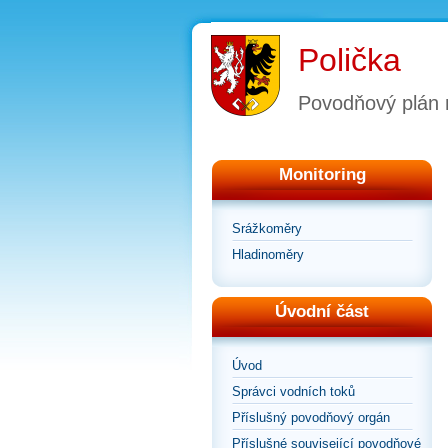
Polička
Povodňový plán
Monitoring
Srážkoměry
Hladinoměry
Úvodní část
Úvod
Správci vodních toků
Příslušný povodňový orgán
Příslušné související povodňové