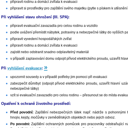
připravit rodinu a domácí zvířata k evakuaci
připravit si prostředky pro zajištění svého majetku (pytle s pískem k utěsnění
Při vyhlášení stavu ohrožení (III. SPA):
připravit evakuační zavazadla pro celou rodinu a vozidlo
podle uvážení přemístit nábytek, potraviny a nebezpečné látky do vyšších pa
připravit vyvedení hospodářských zvířat
připravit rodinu a domácí zvířata k evakuaci
zajistit nebo odstranit snadno odplavitelný materiál
v případě zaplavování domu odpojit přívod elektrického proudu, uzavřít hlav
»
Při
vyhlášení evakuace
:
upozornit sousedy a v případě potřeby jim pomoci při evakuaci
zabezpečit dům/byt (odpojit přívod elektrického proudu, uzavřít hlavní uz
nebezpečné látky)
vzít si evakuační zavazadlo pro celou rodinu – přesunout se do místa evaku
Opatření k ochraně životního prostředí:
Před povodní:
Zajištění nebezpečných látek např. nádrže s pohonnými hm
hnojiv, kejdy, močůvky v zemědělských objektech nebo jejich odvoz.
Po povodni:
Zajištění ochranných pomůcek pro pracovníky odstraňující ná