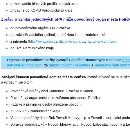
pozorovatelů hlásných profilů a jiných osob
případně od KOPIS Pardubického kraje
Zprávu o vzniku jednotlivých SPA může povodňový orgán města Poličk
od povodňového orgánu ORP Polička
na základě vlastního zjištění, pochůzkou kolem vodních toků
z internetu (
http://www.pmo.cz
,
http://www.pla.cz
,
http://www.chmi.cz
)
od HZS Pardubického kraje
Organizace povodňové služby vychází z opatření stanovených v kapitole
Činn
povodně a při povodni
, ze
Statutu povodňové komise
a
Jednacího řádu povod
Zahájení činnosti povodňové komise města Polička
včetně důvodů se musí vžd
a vyrozumí se o tom:
Povodňové orgány obcí Kamenec u Poličky a Sádek
Povodňový orgán města s rozšířenou působností Polička
Fyzické a právnické osoby ohrožené povodní
KOPIS HZS Pardubického kraje
Vodohospodářský dispečink Povodí Moravy, s. p. a Povodí Labe, státní podn
Správce vodních toků – Povodí Moravy, s. p., Povodí Labe státní podnik a Les