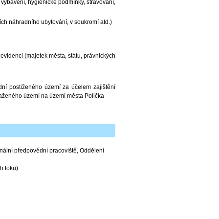
 vybavení, hygienické podmínky, stravování,
ch náhradního ubytování, v soukromí atd.)
evidenci (majetek města, státu, právnických
dní postiženého území za účelem zajištění
asaženého území na území města Polička
ální předpovědní pracoviště, Oddělení
h toků)