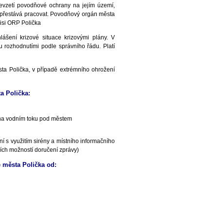
vzetí povodňové ochrany na jejím území,
epřestává pracovat. Povodňový orgán města
isi ORP Polička
šení krizové situace krizovými plány. V
u rozhodnutími podle správního řádu. Platí
a Polička, v případě extrémního ohrožení
a Polička:
 na vodním toku pod městem
 s využitím sirény a místního informačního
ích možností doručení zprávy)
 města Polička od: