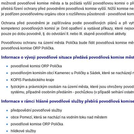
možnosti povodňové komise města a ta požádá vyšší povodňovou komisi o pře
přebírá řízení ochrany před povodněmi povodňová komise vyšší. Nižší komise n
je podřízen povodňovému orgánu obce s rozšířenou působností - povodňové kom
Ochrana před povodněmi je zajišťována podle povodňových plánů a při vyhlá
kompetenci povodňových komisí je činit opatření a vydávat příkazy, které nejso
pouze po dobu povodně, tj. do odvolání II. nebo III. stupně povodňové aktivity.
Povodňovou ochranu na území města Polička bude řídit povodňová komise měst
povodňová komise ORP Polička.
Informace o vývoji povodňové situace předává povodňová komise měst
povodňové komisi ORP Polička
povodňovým komisím obcí Kamenec u Poličky a Sádek, které se nacházejí
KOPIS Pardubického kraje
fyzickým a právnickým osobám na území města, které jsou ohroženy povodní
systému, případně osobním předáním - pochůzkou (v případě selhání ostatn
Informace v rámci hlásné povodňové služby přebírá povodňová komise
předpovědní povodňové služby
obce Pomezí, která se nachází na vodním toku nad městem
povodňové komise ORP Polička
hlídkové služby