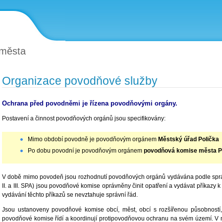
 města
Organizace povodňové služby
Ochrana před povodněmi je řízena povodňovými orgány.
Postavení a činnost povodňových orgánů jsou specifikovány:
Mimo období povodně je povodňovým orgánem
Městský úřad Polička
Po dobu povodní je povodňovým orgánem
povodňová komise města P
V době mimo povodeň jsou rozhodnutí povodňových orgánů vydávána podle správ
II. a III. SPA) jsou povodňové komise oprávněny činit opatření a vydávat příkaz
vydávání těchto příkazů se nevztahuje správní řád.
Jsou ustanoveny povodňové komise obcí, měst, obcí s rozšířenou působností,
povodňové komise řídí a koordinují protipovodňovou ochranu na svém území. V