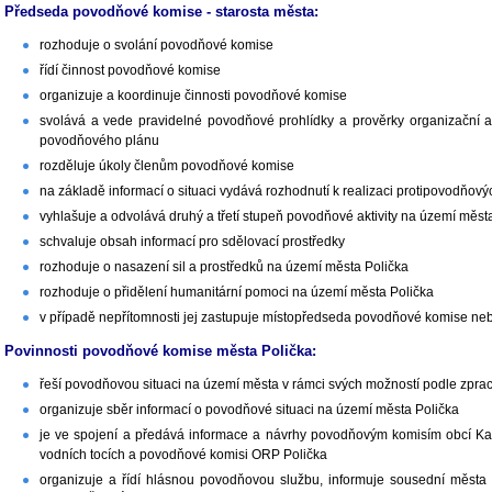
Předseda povodňové komise - starosta města:
rozhoduje o svolání povodňové komise
řídí činnost povodňové komise
organizuje a koordinuje činnosti povodňové komise
svolává a vede pravidelné povodňové prohlídky a prověrky organizační a te
povodňového plánu
rozděluje úkoly členům povodňové komise
na základě informací o situaci vydává rozhodnutí k realizaci protipovodňový
vyhlašuje a odvolává druhý a třetí stupeň povodňové aktivity na území měst
schvaluje obsah informací pro sdělovací prostředky
rozhoduje o nasazení sil a prostředků na území města Polička
rozhoduje o přidělení humanitární pomoci na území města Polička
v případě nepřítomnosti jej zastupuje místopředseda povodňové komise ne
Povinnosti povodňové komise města Polička:
řeší povodňovou situaci na území města v rámci svých možností podle zp
organizuje sběr informací o povodňové situaci na území města Polička
je ve spojení a předává informace a návrhy povodňovým komisím obcí Ka
vodních tocích a povodňové komisi ORP Polička
organizuje a řídí hlásnou povodňovou službu, informuje sousední měst