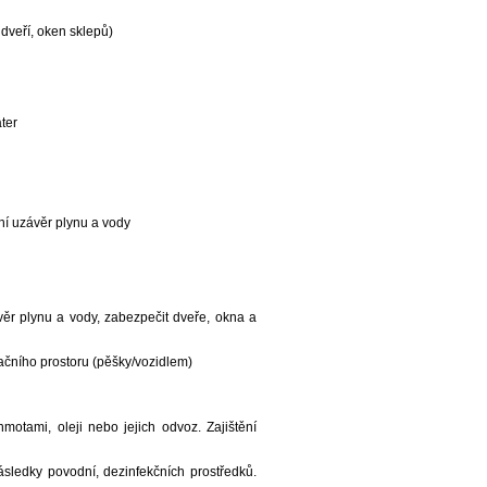
 dveří, oken sklepů)
ter
ní uzávěr plynu a vody
ávěr plynu a vody, zabezpečit dveře, okna a
ačního prostoru (pěšky/vozidlem)
otami, oleji nebo jejich odvoz. Zajištění
sledky povodní, dezinfekčních prostředků.