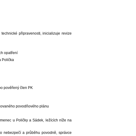
chnické připravenosti, inicializuje revize
ch opatření
a Polička
bo pověřený člen PK
racovaného povodňového plánu
menec u Poličky a Sádek, ležících níže na
a o nebezpečí a průběhu povodně, správce