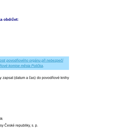
a obdržet:
osti povodňového orgánu při nebezpečí
ňové komise města Polička
.
y zapsat (datum a čas) do povodňové knihy
ik
y České republiky, s. p.