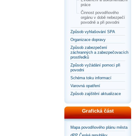
práce
Činnost povodňového
orgánu v době nebezpečí
povodně a při povodni
Způsob vyhlašování SPA
Organizace dopravy
Způsob zabezpečení
záchranných a zabezpečovacích
prostředků
Způsob vyžádání pomoci při
povodni
Schéma toku informací
Varovná opatření
Způsob zajištění aktualizace
Grafická část
Mapa povodňového plánu města
dPP České republiky