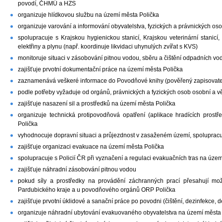
povodí, ČHMÚ a HZS
organizuje hlídkovou službu na území města Polička
organizuje varování a informování obyvatelstva, fyzických a právnických o
spolupracuje s Krajskou hygienickou stanicí, Krajskou veterinární stanicí, 
elektřiny a plynu (např. koordinuje likvidaci uhynulých zvířat s KVS)
monitoruje situaci v zásobování pitnou vodou, sběru a čištění odpadních vod
zajišťuje prvotní dokumentační práce na území města Polička
zaznamenává veškeré informace do Povodňové knihy (pověřený zapisovate
podle potřeby vyžaduje od orgánů, právnických a fyzických osob osobní a
zajišťuje nasazení sil a prostředků na území města Polička
organizuje technická protipovodňová opatření (aplikace hradících pros
Polička
vyhodnocuje dopravní situaci a průjezdnost v zasaženém území, spolupracuj
zajišťuje organizaci evakuace na území města Polička
spolupracuje s Policií ČR při vyznačení a regulaci evakuačních tras na úze
zajišťuje náhradní zásobování pitnou vodou
pokud síly a prostředky na provádění záchranných prací přesahují m
Pardubického kraje a u povodňového orgánů ORP Polička
zajišťuje prvotní úklidové a sanační práce po povodni (čištění, dezinfekce,
organizuje náhradní ubytování evakuovaného obyvatelstva na území města