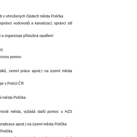
sob v ohrožených částech města Polička
správci vodovodů a kanalizací, správci sítí
 a organizuje příslušná opatření
l)
 věcnou pomoc
tředků, zemní práce apod.) na území města
e s Policií ČR
mí města Polička
ožnosti města, vyžádá další pomoc u HZS
 deratizace apod.) na území města Polička
 Polička