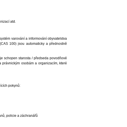
izací atd.
 systém varování a informování obyvatelstva
 (CAS 100) jsou automaticky a přednostně
 je schopen starosta / předseda povodňové
 a právnickým osobám a organizacím, které
jících pokynů:
nů, policie a záchranářů