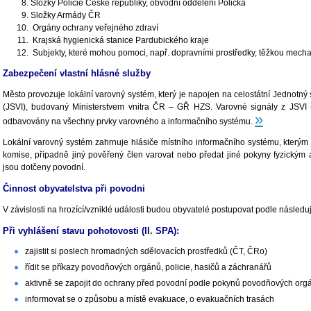
Složky Policie České republiky, obvodní oddělení Polička
Složky Armády ČR
Orgány ochrany veřejného zdraví
Krajská hygienická stanice Pardubického kraje
Subjekty, které mohou pomoci, např. dopravními prostředky, těžkou mechan
Zabezpečení vlastní hlásné služby
Město provozuje lokální varovný systém, který je napojen na celostátní Jednotný
(JSVI), budovaný Ministerstvem vnitra ČR – GŘ HZS. Varovné signály z JSVI
»
odbavovány na všechny prvky varovného a informačního systému.
Lokální varovný systém zahrnuje hlásiče místního informačního systému, kterým
komise, případně jiný pověřený člen varovat nebo předat jiné pokyny fyzickým
jsou dotčeny povodní.
Činnost obyvatelstva při povodni
V závislosti na hrozící/vzniklé události budou obyvatelé postupovat podle následu
Při vyhlášení stavu pohotovosti (II. SPA):
zajistit si poslech hromadných sdělovacích prostředků (ČT, ČRo)
řídit se příkazy povodňových orgánů, policie, hasičů a záchranářů
aktivně se zapojit do ochrany před povodní podle pokynů povodňových orgá
informovat se o způsobu a místě evakuace, o evakuačních trasách