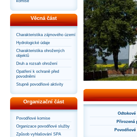
komise
Věcná část
Charakteristika zájmového území
Hydrologické údaje
Charakteristika ohrožených
objektů
Druh a rozsah ohrožení
Opatření k ochraně před
povodněmi
Stupně povodňové aktivity
Organizační část
Odtokové
Povodňové komise
Přirozená
Organizace povodňové služby
Povodňové 
Způsob vyhlašování SPA