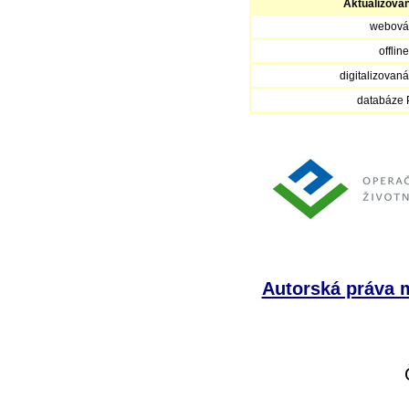
Aktualizova
webová
offlin
digitalizovan
databáze
Autorská práva m