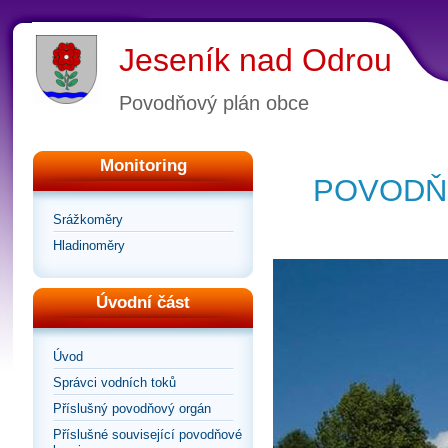
Jeseník nad Odrou
Povodňový plán obce
Monitoring
POVODŇ
Srážkoměry
Hladinoměry
Úvodní část
Úvod
Správci vodních toků
Příslušný povodňový orgán
Příslušné související povodňové