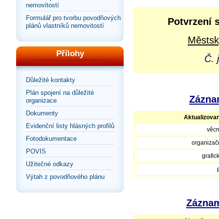
nemovitostí
Formulář pro tvorbu povodňových
Potvrzení 
plánů vlastníků nemovitostí
Městsk
Přílohy
Č. 
Důležité kontakty
Plán spojení na důležité
Záznam
organizace
Dokumenty
Aktualizova
Evidenční listy hlásných profilů
věcn
Fotodokumentace
organizačn
POVIS
grafic
Užitečné odkazy
Výtah z povodňového plánu
Záznam