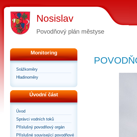
Nosislav
Povodňový plán městyse
Monitoring
POVODŇO
Srážkoměry
Hladinoměry
Úvodní část
Úvod
Správci vodních toků
Příslušný povodňový orgán
Příslušné související povodňové