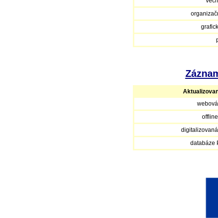
věcn
organizačn
grafic
Záznam
Aktualizova
webová
offlin
digitalizovan
databáze