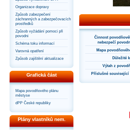
Organizace dopravy
Způsob zabezpečení
záchranných a zabezpečovacích
prostředků
Způsob vyžádání pomoci při
povodni
Činnost povodňové
nebezpečí povodn
Schéma toku informací
Mapa povodňového
Varovná opatření
Důležité 
Způsob zajištění aktualizace
Výtah z povod
Příslušné souvisejíc
Grafická část
Mapa povodňového plánu
městyse
dPP České republiky
Plány vlastníků nem.