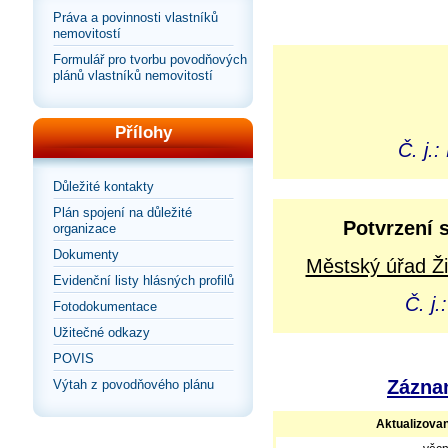
Práva a povinnosti vlastníků
nemovitostí
Formulář pro tvorbu povodňových
plánů vlastníků nemovitostí
Přílohy
Č. j.
Důležité kontakty
Plán spojení na důležité
Potvrzení 
organizace
Dokumenty
Městský úřad Ži
Evidenční listy hlásných profilů
Č. j
Fotodokumentace
Užitečné odkazy
POVIS
Záznam
Výtah z povodňového plánu
Aktualizova