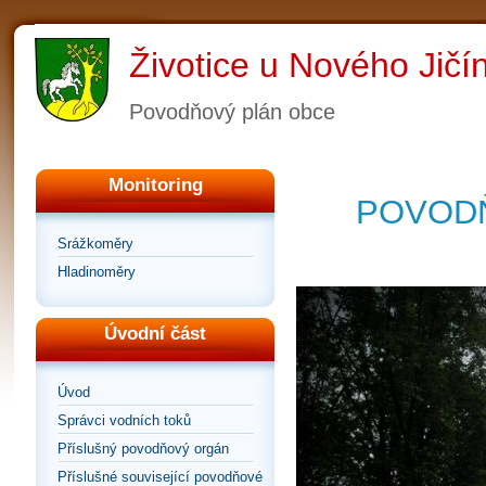
Životice u Nového Jičí
Povodňový plán obce
Monitoring
POVODŇ
Srážkoměry
Hladinoměry
Úvodní část
Úvod
Správci vodních toků
Příslušný povodňový orgán
Příslušné související povodňové