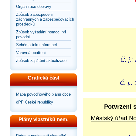
Organizace dopravy
Způsob zabezpečení
záchranných a zabezpečovacích
prostředků
Způsob vyžádání pomoci při
povodni
Schéma toku informací
Varovná opatření
Č. j.
Způsob zajištění aktualizace
Grafická část
Č. j.
Mapa povodňového plánu obce
dPP České republiky
Potvrzení 
Městský úřad Nov
Plány vlastníků nem.
Práva a povinnosti vlastníků