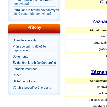
Č. 
nemovitostí
Formulář pro tvorbu povodňových
plánů vlastníků nemovitostí
Záznam
Přílohy
Aktualizova
věcn
Důležité kontakty
organizačn
Plán spojení na důležité
grafic
organizace
Dokumenty
Evidenční listy hlásných profilů
Fotodokumentace
Záznam
POVIS
Aktualizova
Užitečné odkazy
webová
Výtah z povodňového plánu
offlin
digitalizovan
databáze