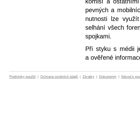
komisí a ostatním
pevných a mobilních
nutnosti lze využí
selhání všech forem
spojkami.
Při styku s médii 
a ověřené informac
Podmínky použití
|
Ochrana osobních údajů
|
Zkratky
|
Dokumenty
|
Návod k po