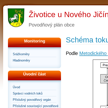
Životice u Nového Jičí
Povodňový plán obce
Schéma toku
Monitoring
Podle
Metodického 
Srážkoměry
Hladinoměry
Úvodní část
Úvod
Správci vodních toků
Příslušný povodňový orgán
Příslušné související povodňové