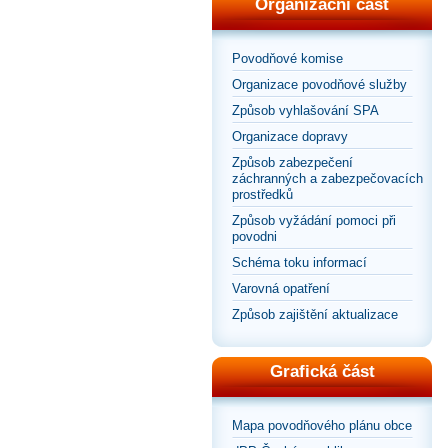
Organizační část
Povodňové komise
Organizace povodňové služby
Způsob vyhlašování SPA
Organizace dopravy
Způsob zabezpečení
záchranných a zabezpečovacích
prostředků
Způsob vyžádání pomoci při
povodni
Schéma toku informací
Varovná opatření
Způsob zajištění aktualizace
Grafická část
Mapa povodňového plánu obce