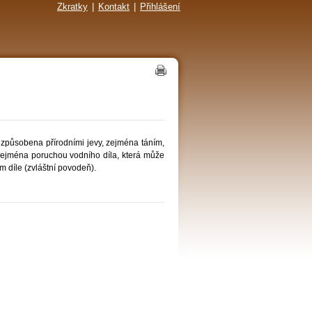
Zkratky
|
Kontakt
|
Přihlášení
způsobena přírodními jevy, zejména táním,
zejména poruchou vodního díla, která může
m díle (zvláštní povodeň).