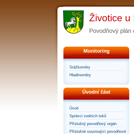
Životice u
Povodňový plán 
Monitoring
Srážkoměry
Hladinoměry
Úvodní část
Úvod
Správci vodních toků
Příslušný povodňový orgán
Příslušné související povodňové