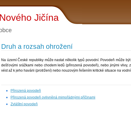
 Nového Jičína
obce
Druh a rozsah ohrožení
Na území České republiky může nastat několik typů povodní. Povodeň může být 
dešťovými srážkami nebo chodem ledů (přirozená povodeň), nebo jinými vlivy, 
vést až k jeho havárii (protržení) nebo nouzovým řešením kritické situace na vodní
Přirozená povodeň
Přirozená povodeň ovlivněná mimořádnými příčinami
Zvláštní povodeň