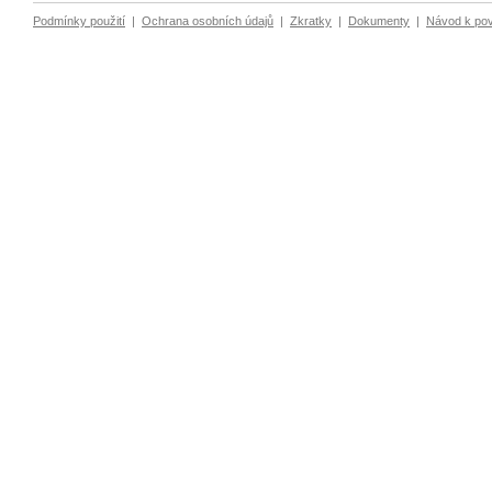
Podmínky použití
|
Ochrana osobních údajů
|
Zkratky
|
Dokumenty
|
Návod k po