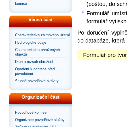
(poštou, do sch
komise
Formulář umísti
Věcná část
formulář vytiskn
Po doručení vyplně
Charakteristika zájmového území
do databáze, která 
Hydrologické údaje
Charakteristika ohrožených
Formulář pro tv
objektů
Druh a rozsah ohrožení
Opatření k ochraně před
povodněmi
Stupně povodňové aktivity
Organizační část
Povodňové komise
Organizace povodňové služby