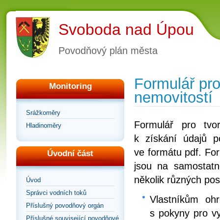
Svoboda nad Úpou
Povodňový plán města
Formulář pro
Monitoring
nemovitostí
Srážkoměry
Formulář pro tvo
Hladinoměry
k získání údajů 
ve formátu pdf. For
Úvodní část
jsou na samostatn
několik různých pos
Úvod
Správci vodních toků
Vlastníkům ohr
Příslušný povodňový orgán
s pokyny pro vy
Příslušné související povodňové