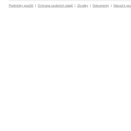
Podmínky použití
|
Ochrana osobních údajů
|
Zkratky
|
Dokumenty
|
Návod k po