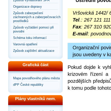
Ústřední povo
Způsob vyhlašování SPA
Organizace dopravy
Vršovická 1442/ 
Způsob zabezpečení
záchranných a zabezpečovacích
Tel
.: 267 121 111
prostředků
Fax
: 267 310 92
Způsob vyžádání pomoci při
povodni
E-mail
: povodno
Schéma toku informací
Varovná opatření
Organizační povi
Způsob zajištění aktualizace
jsou uvedeny v k
Grafická část
Pokud dojde k vyh
krizovém řízení a
Mapa povodňového plánu města
pozdějších předpis
dPP České republiky
k tomu podle tohoto
Plány vlastníků nem.