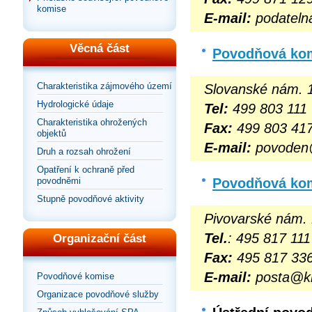
komise
E-mail:
podatel
Věcná část
Povodňová kom
Charakteristika zájmového území
Slovanské nám. 1
Hydrologické údaje
Tel:
499 803 111
Charakteristika ohrožených
Fax:
499 803 41
objektů
E-mail:
povoden@
Druh a rozsah ohrožení
Opatření k ochraně před
Povodňová kom
povodněmi
Stupně povodňové aktivity
Pivovarské nám. 
Tel.
: 495 817 111
Organizační část
Fax:
495 817 33
E-mail:
posta@kr
Povodňové komise
Organizace povodňové služby