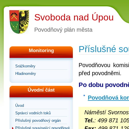
Svoboda nad Úpou
Povodňový plán města
Příslušné so
Monitoring
Povodňovou komisi
Srážkoměry
před povodněmi.
Hladinoměry
Po dobu povodně
Úvodní část
Povodňová ko
Úvod
Náměstí Svornos
Správci vodních toků
Tel.
: 499 871 10
Příslušný povodňový orgán
Fax:
499 871 12
Příslušné související povodňové