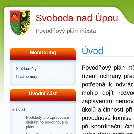
Svoboda nad Úpou
Povodňový plán města
Úvod
Monitoring
Povodňový plán m
Srážkoměry
řízení ochrany př
Hladinoměry
potřebná k odvrá
mohlo dojít roz
Úvodní část
zaplavením nemovi
úkolů a činností př
Úvod
povodňové komise 
Podklady pro zpracování
digitálního povodňového
při koordinační či
plánu