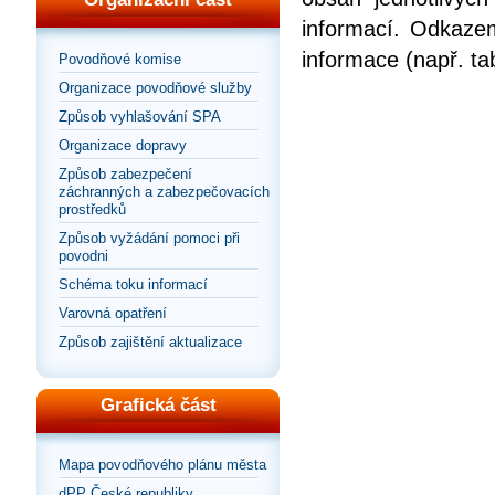
informací. Odkazem
informace (např. ta
Povodňové komise
Organizace povodňové služby
Způsob vyhlašování SPA
Organizace dopravy
Způsob zabezpečení
záchranných a zabezpečovacích
prostředků
Způsob vyžádání pomoci při
povodni
Schéma toku informací
Varovná opatření
Způsob zajištění aktualizace
Grafická část
Mapa povodňového plánu města
dPP České republiky