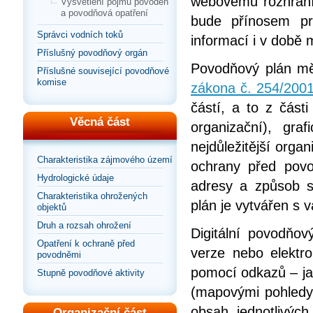
webovému rozhraní
Vysvětlení pojmu povodeň
a povodňová opatření
bude přínosem pr
Správci vodních toků
informací i v době
Příslušný povodňový orgán
Povodňový plán mě
Příslušné související povodňové
komise
zákona č. 254/2001
částí, a to z část
Věcná část
organizační), gra
nejdůležitější organ
Charakteristika zájmového území
ochrany před povo
Hydrologické údaje
adresy a způsob s
Charakteristika ohrožených
plán je vytvářen s
objektů
Druh a rozsah ohrožení
Digitální povodňov
Opatření k ochraně před
verze nebo elektr
povodněmi
pomocí odkazů – jak
Stupně povodňové aktivity
(mapovými pohledy
obsah jednotlivýc
Organizační část