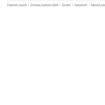
Podmínky použití
|
Ochrana osobních údajů
|
Zkratky
|
Dokumenty
|
Návod k po