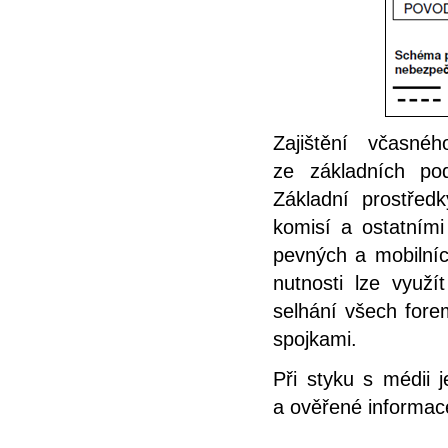
Zajištění včasné
ze základních po
Základní prostřed
komisí a ostatním
pevných a mobilních
nutnosti lze využí
selhání všech forem
spojkami.
Při styku s médii 
a ověřené informac