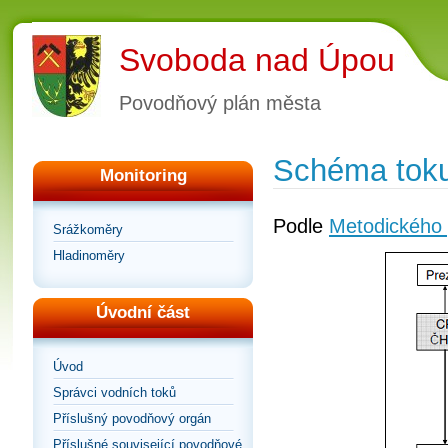
Svoboda nad Úpou
Povodňový plán města
Schéma toku
Monitoring
Podle
Metodického 
Srážkoměry
Hladinoměry
Úvodní část
Úvod
Správci vodních toků
Příslušný povodňový orgán
Příslušné související povodňové