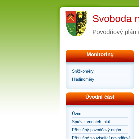
Svoboda 
Povodňový plán
Monitoring
Srážkoměry
Hladinoměry
Úvodní část
Úvod
Správci vodních toků
Příslušný povodňový orgán
Příslušné související povodňové