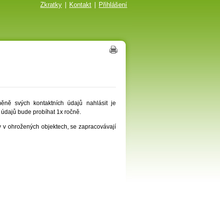
Zkratky
|
Kontakt
|
Přihlášení
ně svých kontaktních údajů nahlásit je
í údajů bude probíhat 1x ročně.
y v ohrožených objektech, se zapracovávají