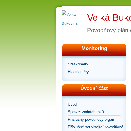
Velká Buk
Povodňový plán 
Monitoring
Srážkoměry
Hladinoměry
Úvodní část
Úvod
Správci vodních toků
Příslušný povodňový orgán
Příslušné související povodňové