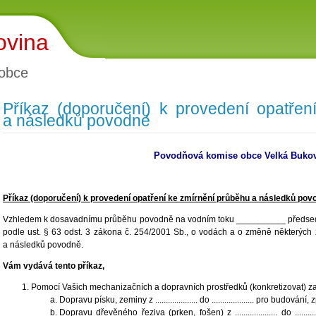
ovina
obce
Příkaz (doporučení) k provedení opatřen
a následků povodně
Povodňová komise obce Velká Buko
Příkaz (doporučení) k provedení opatření ke zmírnění průběhu a následků pov
Vzhledem k dosavadnímu průběhu povodně na vodním toku __________ předse
podle ust. § 63 odst. 3 zákona č. 254/2001 Sb., o vodách a o změně některých
a následků povodně.
Vám vydává tento příkaz,
Pomocí Vašich mechanizačních a dopravních prostředků (konkretizovat) za
Dopravu písku, zeminy z .................... do .................... pro bud
Dopravu dřevěného řeziva (prken, fošen) z .................... do ......