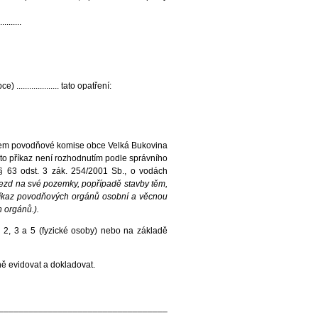
........
.................... tato opatření:
upcem povodňové komise obce Velká Bukovina
o příkaz není rozhodnutím podle správního
 § 63 odst. 3 zák. 254/2001 Sb., o vodách
jezd na své pozemky, popřípadě stavby těm,
 příkaz povodňových orgánů osobní a věcnou
 orgánů.).
. 2, 3 a 5 (fyzické osoby) nebo na základě
sně evidovat a dokladovat.
__________________________________