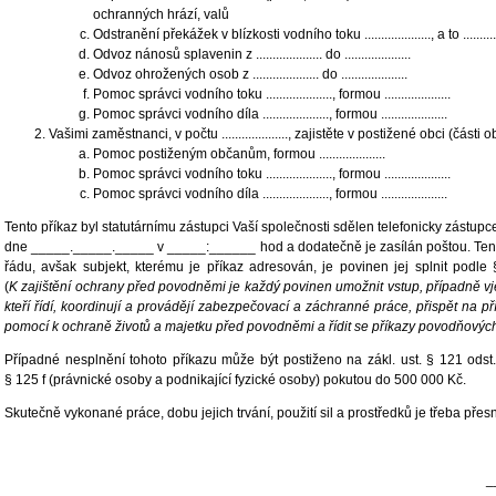
ochranných hrází, valů
Odstranění překážek v blízkosti vodního toku ...................., a to ............
Odvoz nánosů splavenin z .................... do ....................
Odvoz ohrožených osob z .................... do ....................
Pomoc správci vodního toku ...................., formou ....................
Pomoc správci vodního díla ...................., formou ....................
Vašimi zaměstnanci, v počtu ...................., zajistěte v postižené obci (části obce) 
Pomoc postiženým občanům, formou ....................
Pomoc správci vodního toku ...................., formou ....................
Pomoc správci vodního díla ...................., formou ....................
Tento příkaz byl statutárnímu zástupci Vaší společnosti sdělen telefonicky zást
dne _____._____._____ v _____:______ hod a dodatečně je zasílán poštou. Tent
řádu, avšak subjekt, kterému je příkaz adresován, je povinen jej splnit podle
(
K zajištění ochrany před povodněmi je každý povinen umožnit vstup, případně v
kteří řídí, koordinují a provádějí zabezpečovací a záchranné práce, přispět na
pomocí k ochraně životů a majetku před povodněmi a řídit se příkazy povodňových
Případné nesplnění tohoto příkazu může být postiženo na zákl. ust. § 121 odst
§ 125 f (právnické osoby a podnikající fyzické osoby) pokutou do 500 000 Kč.
Skutečně vykonané práce, dobu jejich trvání, použití sil a prostředků je třeba pře
_