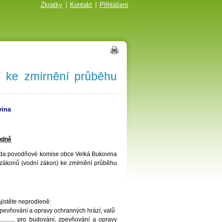
Zkratky
|
Kontakt
|
Přihlášení
í ke zmírnění průběhu
vina
odně
da povodňové komise obce Velká Bukovina
 zákonů (vodní zákon) ke zmírnění průběhu
jistěte neprodleně:
ování, zpevňování a opravy ochranných hrází, valů
.............. pro budování, zpevňování a opravy