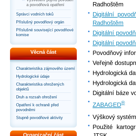
Radhoštěm
a povodňová opatření
Digitální povo
Správci vodních toků
Radhoštěm
Příslušný povodňový orgán
Příslušné související povodňové
Digitální povod
komise
Digitální povod
Věcná část
Povodňový info
Veřejně dostupn
Charakteristika zájmového území
Hydrologická d
Hydrologické údaje
Hydrologická d
Charakteristika ohrožených
objektů
Digitální báze 
Druh a rozsah ohrožení
®
ZABAGED
Opatření k ochraně před
povodněmi
Výškový systém:
Stupně povodňové aktivity
Použité kartog
JTSK
Organizační část