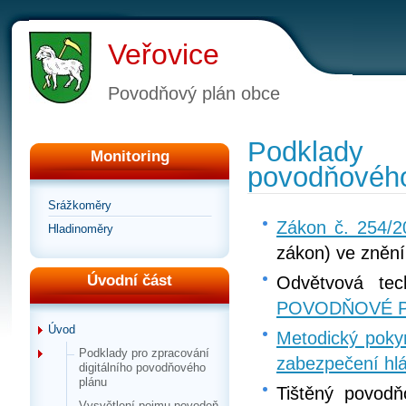
Veřovice
Povodňový plán obce
Podklady 
Monitoring
povodňového
Srážkoměry
Zákon č. 254/2
Hladinoměry
zákon) ve znění
Úvodní část
Odvětvová te
POVODŇOVÉ 
Úvod
Metodický pokyn
Podklady pro zpracování
zabezpečení hlá
digitálního povodňového
plánu
Tištěný povodň
Vysvětlení pojmu povodeň