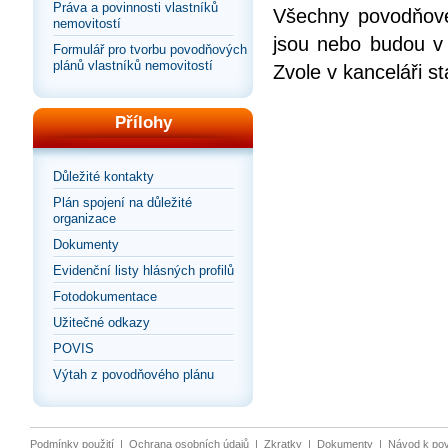
Práva a povinnosti vlastníků
Všechny povodňové
nemovitostí
jsou nebo budou v
Formulář pro tvorbu povodňových
plánů vlastníků nemovitostí
Zvole v kanceláři s
Přílohy
Důležité kontakty
Plán spojení na důležité
organizace
Dokumenty
Evidenční listy hlásných profilů
Fotodokumentace
Užitečné odkazy
POVIS
Výtah z povodňového plánu
Podmínky použití
|
Ochrana osobních údajů
|
Zkratky
|
Dokumenty
|
Návod k po