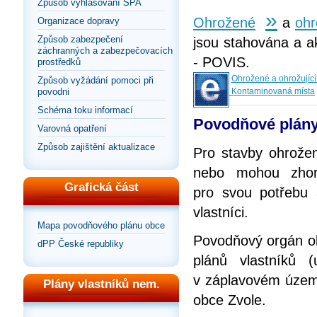
Způsob vyhlašování SPA
»
Ohrožené
a
ohr
Organizace dopravy
Způsob zabezpečení
jsou stahována a ak
záchranných a zabezpečovacích
- POVIS.
prostředků
Ohrožené a ohrožující
Způsob vyžádání pomoci při
Kontaminovaná místa
povodni
Schéma toku informací
Povodňové plány
Varovná opatření
Způsob zajištění aktualizace
Pro stavby ohrože
nebo mohou zhorš
Grafická část
pro svou potřebu
vlastníci.
Mapa povodňového plánu obce
Povodňový orgán ob
dPP České republiky
plánů vlastníků 
v záplavovém územ
Plány vlastníků nem.
obce Zvole.