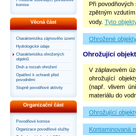
Při povodňových 
komise
zpětným vzdutím 
vody.
Tyto objekt
Věcná část
Ohrožené objekty
Charakteristika zájmového území
Hydrologické údaje
Ohrožující objek
Charakteristika ohrožených
objektů
Druh a rozsah ohrožení
V záplavovém úz
Opatření k ochraně před
ohrožující objek
povodněmi
(např. vlivem ún
Stupně povodňové aktivity
materiálu do vodn
Organizační část
Ohrožující objek
Povodňové komise
Kontaminovaná m
Organizace povodňové služby