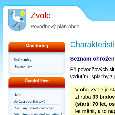
Zvole
Povodňový plán obce
Charakterist
Monitoring
Seznam ohrožen
Srážkoměry
Hladinoměry
Při povodňových si
vzdutím, splachy z p
Úvodní část
V obci Zvole je 
Úvod
zhruba
33 budov
Správci vodních toků
(starší 70 let, 
Příslušný povodňový orgán
let měnit, a to n
Příslušné související povodňové