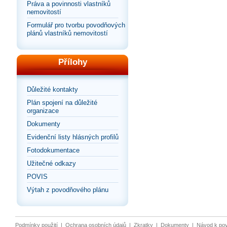
Práva a povinnosti vlastníků
nemovitostí
Formulář pro tvorbu povodňových
plánů vlastníků nemovitostí
Přílohy
Důležité kontakty
Plán spojení na důležité
organizace
Dokumenty
Evidenční listy hlásných profilů
Fotodokumentace
Užitečné odkazy
POVIS
Výtah z povodňového plánu
Podmínky použití
|
Ochrana osobních údajů
|
Zkratky
|
Dokumenty
|
Návod k po