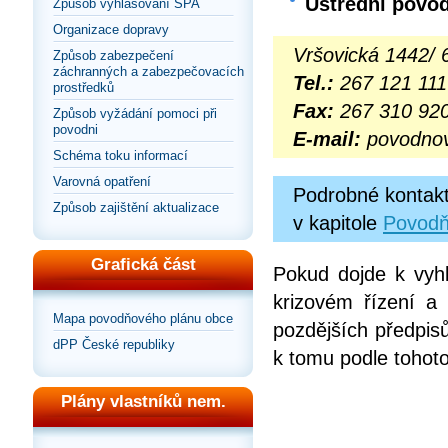
Ústřední povo
Způsob vyhlašování SPA
Organizace dopravy
Vršovická 1442/ 
Způsob zabezpečení
záchranných a zabezpečovacích
Tel.:
267 121 111
prostředků
Fax:
267 310 92
Způsob vyžádání pomoci při
povodni
E-mail:
povodno
Schéma toku informací
Varovná opatření
Podrobné kontakt
Způsob zajištění aktualizace
v kapitole
Povodň
Grafická část
Pokud dojde k vyh
krizovém řízení a
Mapa povodňového plánu obce
pozdějších předpis
dPP České republiky
k tomu podle tohoto
Plány vlastníků nem.