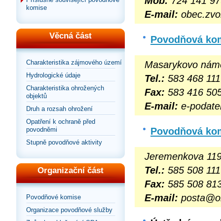
Mob:
724 141 97
komise
E-mail:
obec.zv
Věcná část
Povodňová kom
Charakteristika zájmového území
Masarykovo námě
Hydrologické údaje
Tel.:
583 468 111
Charakteristika ohrožených
Fax:
583 416 50
objektů
E-mail:
e-podat
Druh a rozsah ohrožení
Opatření k ochraně před
Povodňová kom
povodněmi
Stupně povodňové aktivity
Jeremenkova 119
Tel.:
585 508 111
Organizační část
Fax:
585 508 81
E-mail:
posta@ol
Povodňové komise
Organizace povodňové služby