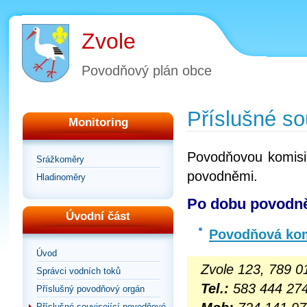
Zvole
Povodňový plán obce
Příslušné so
Monitoring
Povodňovou komisi 
Srážkoměry
povodněmi.
Hladinoměry
Po dobu povodně
Úvodní část
Povodňová kom
Úvod
Zvole 123, 789 0
Správci vodních toků
Tel.:
583 444 27
Příslušný povodňový orgán
Příslušné související povodňové