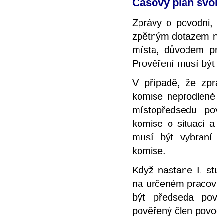
Časový plán svo
Zprávy o povodni, 
zpětným dotazem ne
místa, důvodem pr
Prověření musí být
V případě, že zpr
komise neprodleně
místopředsedu po
komise o situaci a
musí být vybraní
komise.
Když nastane I. st
na určeném pracovi
být předseda po
pověřený člen pov