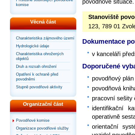
povodňové situace.
komise
Stanoviště pov
Věcná část
123, 789 01 Zvo
Charakteristika zájmového území
Dokumentace pov
Hydrologické údaje
v kanceláři př
Charakteristika ohrožených
objektů
Doporučené vyba
Druh a rozsah ohrožení
Opatření k ochraně před
povodňový plán
povodněmi
Stupně povodňové aktivity
povodňová knih
pracovní sešity
Organizační část
identifikační 
operativně sest
Povodňové komise
orientační sy
Organizace povodňové služby