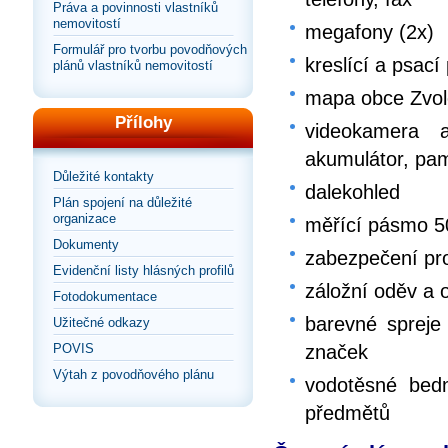
Práva a povinnosti vlastníků
nemovitostí
megafony (2x)
Formulář pro tvorbu povodňových
kreslící a psací
plánů vlastníků nemovitostí
mapa obce Zvol
Přílohy
videokamera a
akumulátor, pa
Důležité kontakty
dalekohled
Plán spojení na důležité
organizace
měřící pásmo 
Dokumenty
zabezpečení pro
Evidenční listy hlásných profilů
záložní oděv a o
Fotodokumentace
barevné spreje 
Užitečné odkazy
POVIS
značek
Výtah z povodňového plánu
vodotěsné bedn
předmětů