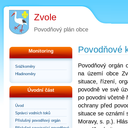
Zvole
Povodňový plán obce
Povodňové 
Monitoring
Povodňový orgán o
Srážkoměry
na území obce Zvo
Hladinoměry
situace, řízení, or
povodně ve své úze
Úvodní část
po povodni včetně ř
ochrany před povo
Úvod
situace se oznámí s
Správci vodních toků
Příslušný povodňový orgán
Moravy, s. p.). Hlá
Příslušné související povodňové