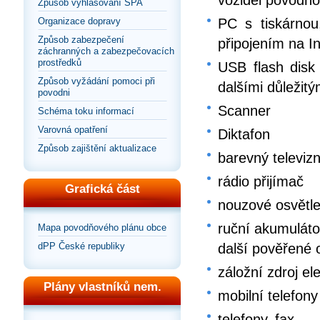
vozidel povodň
Způsob vyhlašování SPA
Organizace dopravy
PC s tiskárno
Způsob zabezpečení
připojením na In
záchranných a zabezpečovacích
prostředků
USB flash dis
Způsob vyžádání pomoci při
dalšími důležit
povodni
Scanner
Schéma toku informací
Varovná opatření
Diktafon
Způsob zajištění aktualizace
barevný televiz
rádio přijímač
Grafická část
nouzové osvětle
ruční akumuláto
Mapa povodňového plánu obce
dPP České republiky
další pověřené 
záložní zdroj el
Plány vlastníků nem.
mobilní telefony
telefony, fax