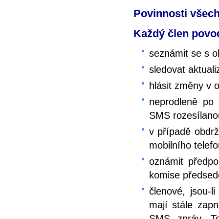
Povinnosti všec
Každý člen povo
seznámit se s 
sledovat aktual
hlásit změny v 
neprodleně po 
SMS rozesílano
v případě obdrže
mobilního telef
oznámit předpo
komise předsed
členové, jsou-
mají stále zapn
SMS zpráv. To