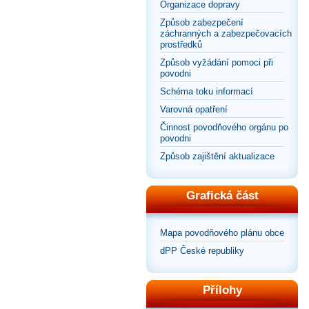
Organizace dopravy
Způsob zabezpečení
záchranných a zabezpečovacích
prostředků
Způsob vyžádání pomoci při
povodni
Schéma toku informací
Varovná opatření
Činnost povodňového orgánu po
povodni
Způsob zajištění aktualizace
Grafická část
Mapa povodňového plánu obce
dPP České republiky
Přílohy