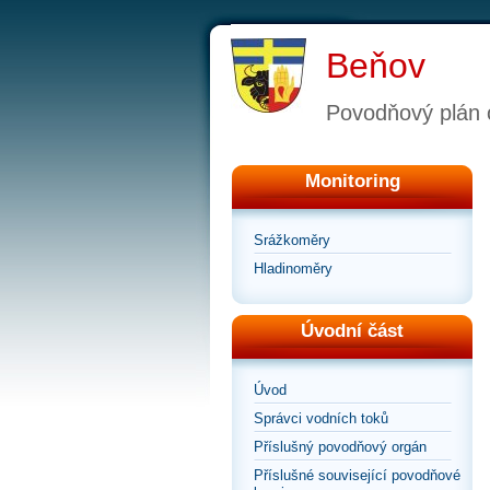
Beňov
Povodňový plán 
Monitoring
Srážkoměry
Hladinoměry
Úvodní část
Úvod
Správci vodních toků
Příslušný povodňový orgán
Příslušné související povodňové