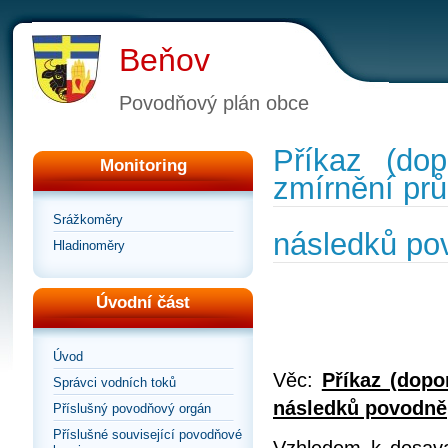
Beňov
Povodňový plán obce
Příkaz (dop
Monitoring
zmírnění pr
Srážkoměry
následků po
Hladinoměry
Úvodní část
Úvod
Věc:
Příkaz (dopo
Správci vodních toků
následků povodně
Příslušný povodňový orgán
Příslušné související povodňové