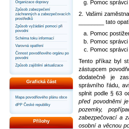
Pomoc správci
Organizace dopravy
Způsob zabezpečení
2. Vašimi zaměstnan
záchranných a zabezpečovacích
prostředků
________ tato opat
Způsob vyžádání pomoci při
povodni
Pomoc postiže
Schéma toku informací
Pomoc správci
Varovná opatření
Pomoc správci
Činnost povodňového orgánu po
povodni
Tento příkaz byl st
Způsob zajištění aktualizace
zástupcem povodň
dodatečně je zas
Grafická část
správního řádu, av
splnit podle § 63 
Mapa povodňového plánu obce
před povodněmi je
dPP České republiky
pozemky, popřípa
zabezpečovací a z
Přílohy
osobní a věcnou po