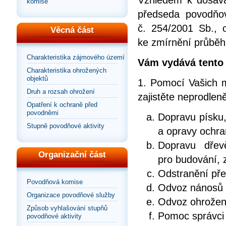
Vzhledem k dosav
komise
předseda povodňo
č. 254/2001 Sb.,
Věcná část
ke zmírnění průběh
Charakteristika zájmového území
Vám vydává tento 
Charakteristika ohrožených
objektů
1. Pomocí Vašich m
Druh a rozsah ohrožení
zajistěte neprodlen
Opatření k ochraně před
povodněmi
Dopravu písku
Stupně povodňové aktivity
a opravy ochra
Dopravu dřev
Organizační část
pro budování, 
Odstranění pře
Povodňová komise
Odvoz nánosů 
Organizace povodňové služby
Odvoz ohrožen
Způsob vyhlašování stupňů
Pomoc správci
povodňové aktivity