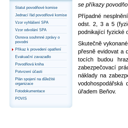
se příkazy povodňo
Statut povodňové komise
Jednací řád povodňové komise
Případné nesplnění
Vzor vyhlášení SPA
odst. 2, 3 a 5 (fy
Vzor odvolání SPA
podnikající fyzické
Osnova souhrnné zprávy o
povodni
Skutečně vykonané pr
Příkaz k provedení opatření
přesně evidovat a 
Evakuační zavazadlo
tocích budou hra
Povodňová kniha
zabezpečovací prác
Potvrzení účasti
náklady na zabezp
Plán spojení na důležité
vodohospodářská 
organizace
úřadem Beňov.
Fotodokumentace
POVIS