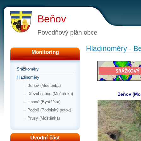
Beňov
Povodňový plán obce
Hladinoměry - B
Monitoring
Srážkoměry
Hladinoměry
Beňov (Moštěnka)
Dřevohostice (Moštěnka)
Beňov (Mo
Lipová (Bystřička)
Podolí (Podolský potok)
Prusy (Moštěnka)
Úvodní část