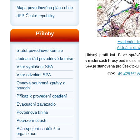
Mapa povodňového plánu obce
dPP České republiky
Přílohy
Evidenční lis
Aktuální sta
Statut povodňové komise
Hlásný profil kat. B ve spr
Jednací řád povodňové komise
v místní části Prusy pod mostem
SPA je stanovena pro úsek toku 
Vzor vyhlášení SPA
:
49.42815° N
GPS
Vzor odvolání SPA
Osnova souhrnné zprávy o
povodni
Příkaz k provedení opatření
Evakuační zavazadlo
Povodňová kniha
Potvrzení účasti
Plán spojení na důležité
organizace