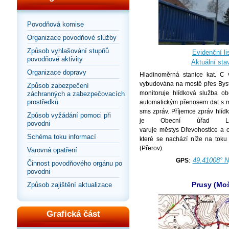
Povodňová komise
Organizace povodňové služby
Způsob vyhlašování stupňů
Evidenční lis
povodňové aktivity
Aktuální sta
Organizace dopravy
Hladinoměrná stanice kat. C 
vybudována na mostě přes Bystři
Způsob zabezpečení
monitoruje hlídková služba ob
záchranných a zabezpečovacích
prostředků
automatickým přenosem dat s m
sms zpráv. Příjemce zpráv hlíd
Způsob vyžádání pomoci při
je Obecní úřad Li
povodni
varuje městys Dřevohostice a 
Schéma toku informací
které se nachází níže na toku
(Přerov).
Varovná opatření
:
49.41008° N
GPS
Činnost povodňového orgánu po
povodni
Prusy (Mo
Způsob zajištění aktualizace
Grafická část