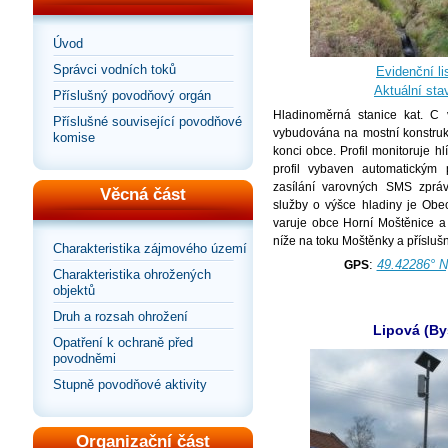
Úvod
Správci vodních toků
Evidenční lis
Aktuální sta
Příslušný povodňový orgán
Hladinoměrná stanice kat. C
Příslušné související povodňové
vybudována na mostní konstru
komise
konci obce. Profil monitoruje h
profil vybaven automatickým
zasílání varovných SMS zpráv
Věcná část
služby o výšce hladiny je Obe
varuje obce Horní Moštěnice a 
níže na toku Moštěnky a přísluš
Charakteristika zájmového území
:
49.42286° N
GPS
Charakteristika ohrožených
objektů
Druh a rozsah ohrožení
Lipová (By
Opatření k ochraně před
povodněmi
Stupně povodňové aktivity
Organizační část