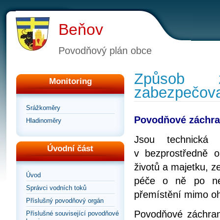
Beňov
Povodňový plán obce
Způsob z
Monitoring
zabezpečova
Srážkoměry
Povodňové záchra
Hladinoměry
Jsou technická
Úvodní část
v bezprostředně 
životů a majetku, 
Úvod
péče o ně po ne
Správci vodních toků
přemístění mimo o
Příslušný povodňový orgán
Povodňové záchrann
Příslušné související povodňové