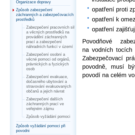
Organizace dopravy
opatření proti 
Způsob zabezpečení
záchranných a zabezpečovacích
opatření k omez
prostředků
Zabezpečení pracovních sil
opatření zajišťu
a věcných prostředků na
provádění záchranných
Povodňové zabez
prací a zabezpečení
náhradních funkcí v území
na vodních tocích 
Zabezpečení osobní a
Zabezpečovací prá
věcné pomoci od orgánů,
právnických a fyzických
povodně, musí bý
osob
povodí na celém vo
Zabezpečení evakuace,
dočasného ubytování a
stravování evakuovaných
občanů a jejich návrat
Zabezpečení dalších
záchranných prací ve
veřejném zájmu
Způsob vyžádání pomoci
Způsob vyžádání pomoci při
povodni