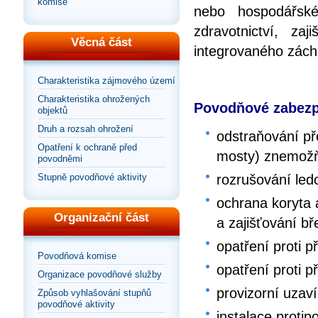
komise
nebo hospodářské
zdravotnictví, za
Věcná část
integrovaného zác
Charakteristika zájmového území
Charakteristika ohrožených
Povodňové zabezp
objektů
Druh a rozsah ohrožení
odstraňování př
Opatření k ochraně před
mosty) znemožňu
povodněmi
Stupně povodňové aktivity
rozrušování le
ochrana koryta
Organizační část
a zajišťování bř
opatření proti p
Povodňová komise
opatření proti p
Organizace povodňové služby
provizorní uzaví
Způsob vyhlašování stupňů
povodňové aktivity
instalace proti