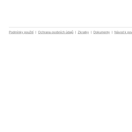
Podmínky použití
|
Ochrana osobních údajů
|
Zkratky
|
Dokumenty
|
Návod k po