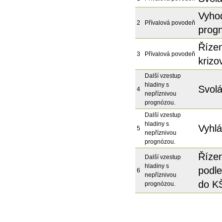
Vyho
2
Přívalová povodeň
progn
Řízen
3
Přívalová povodeň
krizo
Další vzestup
hladiny s
Svolá
4
nepříznivou
prognózou.
Další vzestup
hladiny s
Vyhlá
5
nepříznivou
prognózou.
Řízen
Další vzestup
hladiny s
podle
6
nepříznivou
do K
prognózou.