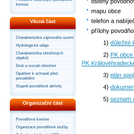
tištěný povodňo
komise
mapu obce
telefon a nabíje
Věcná část
přílohy povodňo
Charakteristika zájmového území
1)
důležité 
Hydrologické údaje
Charakteristika ohrožených
2)
PK obce 
objektů
PK Královéhradecké
Druh a rozsah ohrožení
Opatření k ochraně před
3)
plán spo
povodněmi
4)
dokumen
Stupně povodňové aktivity
5)
seznam 
Organizační část
Povodňové komise
Organizace povodňové služby