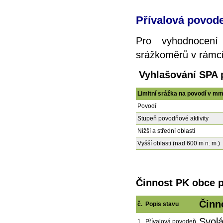
Přívalová povod
Pro vyhodnocení
srážkoměrů v rámci 
Vyhlašování SPA 
Limitní srážka na povodí v m
Povodí
Stupeň povodňové aktivity
Nižší a střední oblasti
Vyšší oblasti (nad 600 m n. m.)
Činnost PK obce p
Činn
č.
Popis stavu
Svol
1
Přívalová povodeň