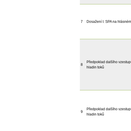
7
Dosažení I. SPA na hlásném 
Předpoklad dalšího vzestu
8
hladin toků
Předpoklad dalšího vzestu
9
hladin toků