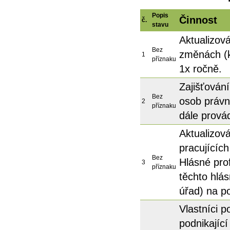
Popis
Činnost
č.
stavu
Aktualizov
Bez
změnách (k
1
příznaku
1x ročně.
Zajišťován
Bez
osob právn
2
příznaku
dále provád
Aktualizová
pracujícíc
Bez
Hlásné prof
3
příznaku
těchto hlá
úřad) na p
Vlastníci 
podnikající