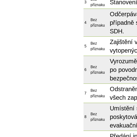
Stanovení
3
příznaku
Odčerpává
Bez
případně 
4
příznaku
SDH.
Zajištění
Bez
5
příznaku
vytopenýc
Vyrozuměn
Bez
po povodn
6
příznaku
bezpečnos
Odstraněn
Bez
7
příznaku
všech zap
Umístění 
Bez
poskytová
8
příznaku
evakuační
Předání i