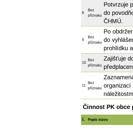
Potvrzuje p
Bez
do povodňo
8
příznaku
ČHMÚ.
Po obdržení
Bez
do vyhláše
9
příznaku
prohlídku a
Zajišťuje do
Bez
10
příznaku
předplacen
Zaznamená
Bez
organizací
11
příznaku
náležitostm
Činnost PK obce 
č.
Popis stavu