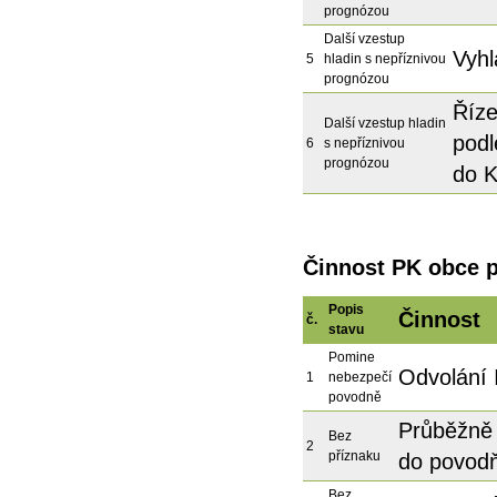
prognózou
Další vzestup
Vyhl
5
hladin s nepříznivou
prognózou
Říze
Další vzestup hladin
podl
6
s nepříznivou
prognózou
do K
Činnost PK obce 
Popis
Činnost
č.
stavu
Pomine
Odvolání I
1
nebezpečí
povodně
Průběžně 
Bez
2
příznaku
do povodň
Bez