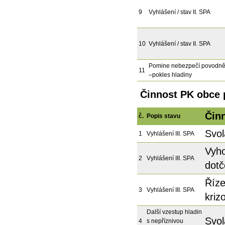
9
Vyhlášení / stav II. SPA
10
Vyhlášení / stav II. SPA
Pomine nebezpečí povodn
11
–pokles hladiny
Činnost PK obce p
Čin
č.
Popis stavu
Svol
1
Vyhlášení III. SPA
Vyho
2
Vyhlášení III. SPA
dotč
Říze
3
Vyhlášení III. SPA
kriz
Další vzestup hladin
Svol
4
s nepříznivou