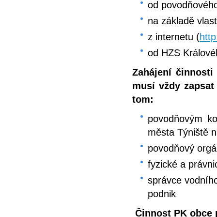
od povodňového
na základě vlas
z internetu (
http
od HZS Králové
Zahájení činnost
musí vždy zapsat
tom:
povodňovým kom
města Týniště na
povodňový orgá
fyzické a právn
správce vodního
podnik
Činnost PK obce 