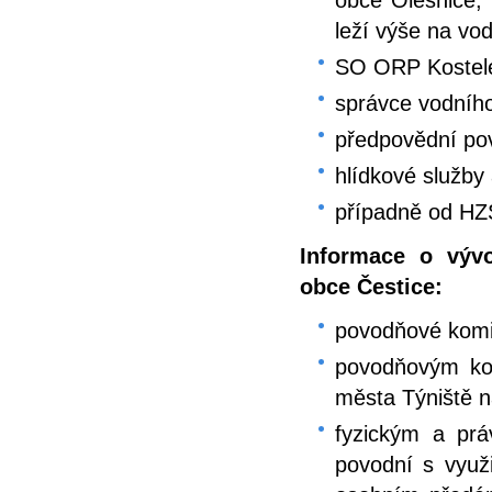
obce Olešnice, 
leží výše na vo
SO ORP Kostele
správce vodníh
předpovědní po
hlídkové služby 
případně od HZ
Informace o výv
obce Čestice:
povodňové komi
povodňovým kom
města Týniště n
fyzickým a pr
povodní s využ