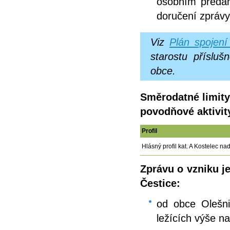
osobním předán
doručení zprávy
Viz
Plán spojení
starostu příslu
obce.
Směrodatné limity
povodňové aktivit
Profil
Hlásný profil kat. A Kostelec nad
Zprávu o vzniku 
Čestice:
od obce Olešni
ležících výše n