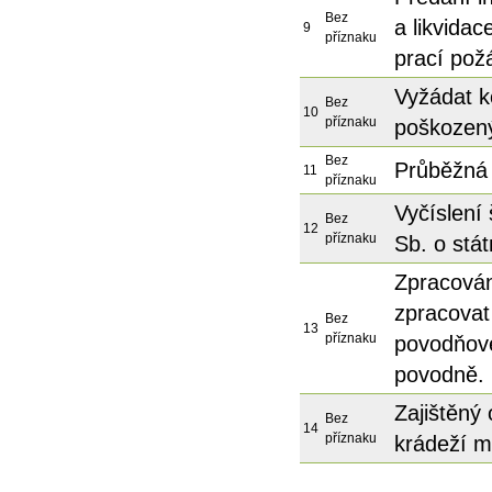
Bez
a likvida
9
příznaku
prací pož
Vyžádat k
Bez
10
příznaku
poškozený
Bez
Průběžná 
11
příznaku
Vyčíslení
Bez
12
příznaku
Sb. o stá
Zpracová
zpracovat
Bez
13
příznaku
povodňov
povodně.
Zajištěný
Bez
14
příznaku
krádeží m