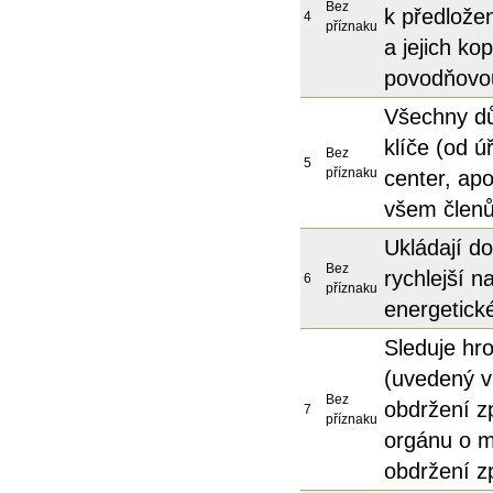
Bez
k předlože
4
příznaku
a jejich ko
povodňovo
Všechny dů
klíče (od ú
Bez
5
příznaku
center, ap
všem člen
Ukládají do
Bez
rychlejší 
6
příznaku
energetick
Sleduje hr
(uvedený v
Bez
obdržení z
7
příznaku
orgánu o mo
obdržení 