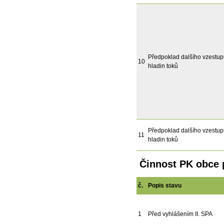
Předpoklad dalšího vzestu
10
hladin toků
Předpoklad dalšího vzestu
11
hladin toků
Činnost PK obce p
č.
Popis stavu
1
Před vyhlášením II. SPA