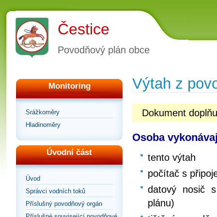
Čestice
Povodňový plán obce
Výtah z pov
Monitoring
Dokument doplňuj
Srážkoměry
Hladinoměry
Osoba vykonávaj
Úvodní část
tento výtah
počítač s připoj
Úvod
datový nosič s
Správci vodních toků
plánu)
Příslušný povodňový orgán
Příslušné související povodňové