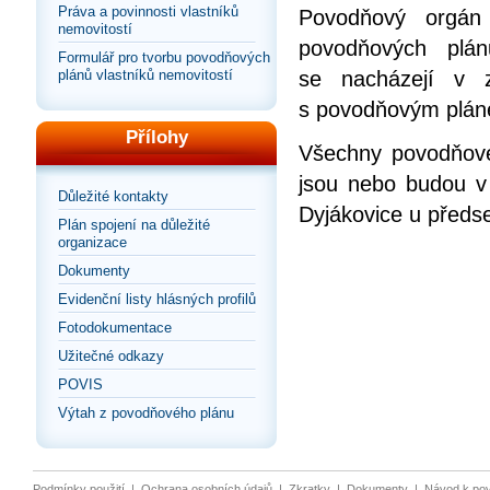
Práva a povinnosti vlastníků
Povodňový orgán 
nemovitostí
povodňových plán
Formulář pro tvorbu povodňových
se nacházejí v 
plánů vlastníků nemovitostí
s povodňovým plán
Přílohy
Všechny povodňové 
jsou nebo budou v
Důležité kontakty
Dyjákovice u před
Plán spojení na důležité
organizace
Dokumenty
Evidenční listy hlásných profilů
Fotodokumentace
Užitečné odkazy
POVIS
Výtah z povodňového plánu
Podmínky použití
|
Ochrana osobních údajů
|
Zkratky
|
Dokumenty
|
Návod k po