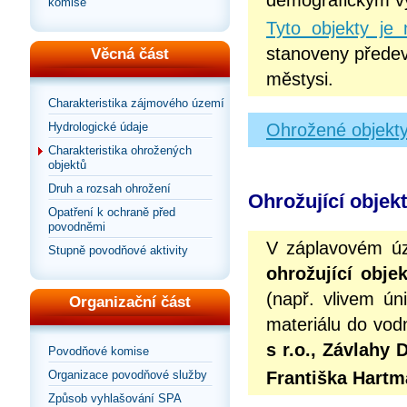
demografickým v
komise
Tyto objekty je
stanoveny předev
Věcná část
městysi.
Charakteristika zájmového území
Ohrožené objekty
Hydrologické údaje
Charakteristika ohrožených
objektů
Druh a rozsah ohrožení
Ohrožující objek
Opatření k ochraně před
povodněmi
V záplavovém ú
Stupně povodňové aktivity
ohrožující objek
(např. vlivem ún
Organizační část
materiálu do vod
s r.o., Závlahy 
Povodňové komise
Františka Hartm
Organizace povodňové služby
Způsob vyhlašování SPA