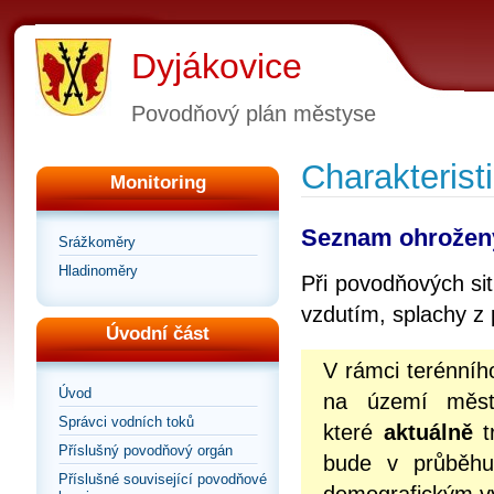
Dyjákovice
Povodňový plán městyse
Charakterist
Monitoring
Seznam ohrožen
Srážkoměry
Hladinoměry
Při povodňových si
vzdutím, splachy z p
Úvodní část
V rámci terénního
Úvod
na území měst
Správci vodních toků
které
aktuálně
t
Příslušný povodňový orgán
bude v průběhu 
Příslušné související povodňové