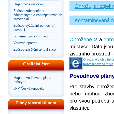
Organizace dopravy
Ohrožující objek
Způsob zabezpečení
záchranných a zabezpečovacích
prostředků
Kontaminovaná m
Způsob vyžádání pomoci při
povodni
»
Schéma toku informací
Ohrožené
a
ohro
Varovná opatření
městyse. Data jsou
Způsob zajištění aktualizace
životního prostředí
Ohrožené a ohrožující
Grafická část
Kontaminovaná místa
Povodňové plány
Mapa povodňového plánu
městyse
Pro stavby ohrože
dPP České republiky
nebo mohou zhorš
pro svou potřebu 
Plány vlastníků nem.
vlastníci.