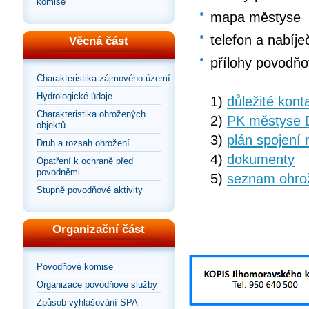
komise
mapa městyse
telefon a nabíje
Věcná část
přílohy povodňo
Charakteristika zájmového území
Hydrologické údaje
1)
důležité kont
Charakteristika ohrožených
2)
PK městyse 
objektů
3)
plán spojení 
Druh a rozsah ohrožení
4)
dokumenty
Opatření k ochraně před
povodněmi
5)
seznam ohro
Stupně povodňové aktivity
Organizační část
Povodňové komise
Organizace povodňové služby
Způsob vyhlašování SPA