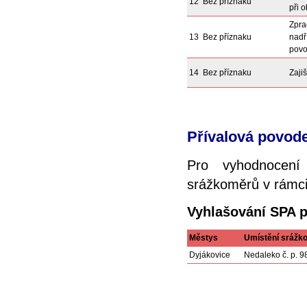
12
Bez příznaku
při 
Zpra
13
Bez příznaku
nadř
povo
14
Bez příznaku
Zaji
Přívalová povod
Pro vyhodnocení
srážkoměrů v rámci 
Vyhlašování SPA 
Městys
Umístění srážk
Dyjákovice
Nedaleko č. p. 9