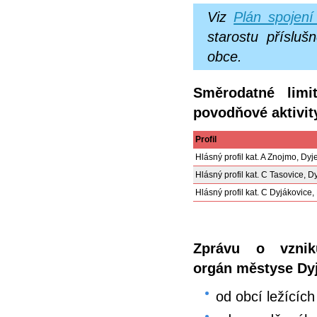
Viz
Plán spojení
starostu příslu
obce.
Směrodatné limi
povodňové aktivit
Profil
Hlásný profil kat. A Znojmo, Dyj
Hlásný profil kat. C Tasovice, D
Hlásný profil kat. C Dyjákovice,
Zprávu o vznik
orgán městyse Dy
od obcí ležícíc