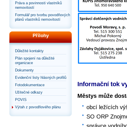
Práva a povinnosti vlastníků
nemovitostí
Formulář pro tvorbu povodňových
plánů vlastníků nemovitostí
Přílohy
Důležité kontakty
Plán spojení na důležité
organizace
Dokumenty
Evidenční listy hlásných profilů
Informační tok v
Fotodokumentace
Užitečné odkazy
Městys může dosta
POVIS
obcí ležících vý
Výtah z povodňového plánu
SO ORP Znojm
správce vodníh