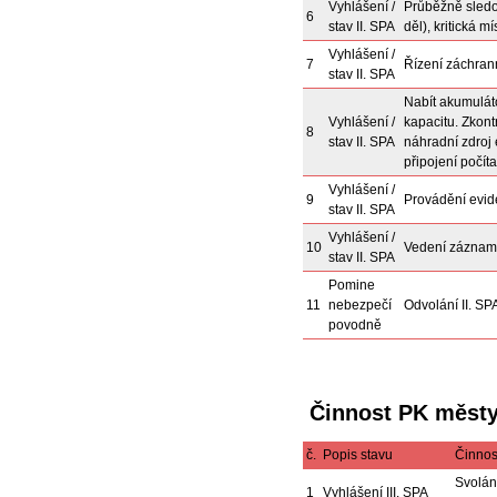
Vyhlášení /
Průběžně sledo
6
stav II. SPA
děl), kritická m
Vyhlášení /
7
Řízení záchrann
stav II. SPA
Nabít akumuláto
Vyhlášení /
kapacitu. Zkont
8
stav II. SPA
náhradní zdroj 
připojení počít
Vyhlášení /
9
Provádění evid
stav II. SPA
Vyhlášení /
10
Vedení záznam
stav II. SPA
Pomine
11
nebezpečí
Odvolání II. SP
povodně
Činnost PK městys
č.
Popis stavu
Činnos
Svolán
1
Vyhlášení III. SPA