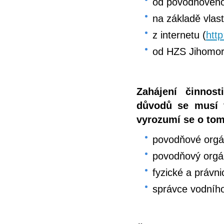
od povodňovéh
na základě vlas
z internetu (
htt
od HZS Jihomor
Zahájení činnos
důvodů se musí 
vyrozumí se o tom
povodňové orgán
povodňový orgá
fyzické a právn
správce vodního