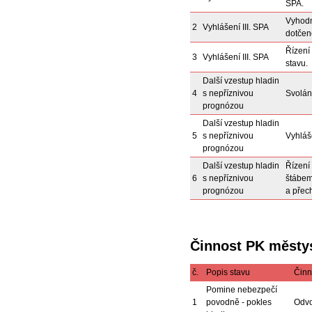
SPA.
Vyhodn
2
Vyhlášení III. SPA
dotčen
Řízení
3
Vyhlášení III. SPA
stavu.
Další vzestup hladin
4
s nepříznivou
Svolán
prognózou
Další vzestup hladin
5
s nepříznivou
Vyhláš
prognózou
Další vzestup hladin
Řízení
6
s nepříznivou
štábem
prognózou
a přec
Činnost PK městy
č.
Popis stavu
Činn
Pomine nebezpečí
1
povodně - pokles
Odvo