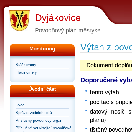
Dyjákovice
Povodňový plán městyse
Výtah z pov
Monitoring
Dokument doplňu
Srážkoměry
Hladinoměry
Doporučené vyb
Úvodní část
tento výtah
počítač s připoj
Úvod
datový nosič s
Správci vodních toků
plánu)
Příslušný povodňový orgán
Příslušné související povodňové
tištěný povodňo