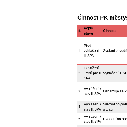
Činnost PK městys
Popis
č.
Činnost
stavu
Před
1
vyhlášením
Svolání povod
II. SPA
Dosažení
2
limitů pro II.
Vyhlášení II. S
SPA
Vyhlášení /
3
Oznamuje se PK
stav II. SPA
Vyhlášení /
Varovat obyvate
4
stav II. SPA
situaci
Vyhlášení /
5
Uvedení do poh
stav II. SPA