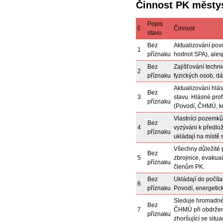
Činnost PK městy
Popis
č.
Činnost
stavu
Bez
Aktualizování pov
1
příznaku
hodnot SPA), ales
Bez
Zajišťování techn
2
příznaku
fyzických osob, dál
Aktualizování hlás
Bez
3
stavu. Hlásné profi
příznaku
(Povodí, ČHMÚ, kr
Vlastníci pozemků 
Bez
4
vyzýváni k předlo
příznaku
ukládají na místě
Všechny důležité 
Bez
5
zbrojnice, evakua
příznaku
členům PK.
Bez
Ukládají do počíta
6
příznaku
Povodí, energetick
Sleduje hromadné 
Bez
7
ČHMÚ při obdržen
příznaku
zhoršující se sit