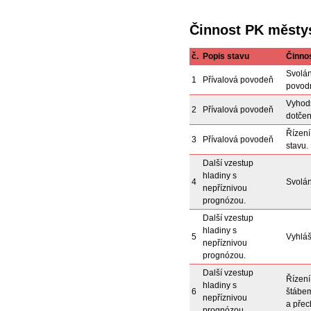
Činnost PK městys
č.
Popis stavu
Činno
Svolán
1
Přívalová povodeň
povod
Vyhodn
2
Přívalová povodeň
dotčen
Řízení
3
Přívalová povodeň
stavu.
Další vzestup
hladiny s
4
Svolán
nepříznivou
prognózou.
Další vzestup
hladiny s
5
Vyhláš
nepříznivou
prognózou.
Další vzestup
Řízení
hladiny s
6
štábem
nepříznivou
a přec
prognózou.