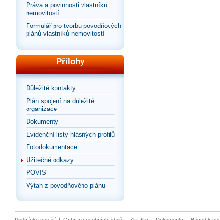
Práva a povinnosti vlastníků
nemovitostí
Formulář pro tvorbu povodňových
plánů vlastníků nemovitostí
Přílohy
Důležité kontakty
Plán spojení na důležité
organizace
Dokumenty
Evidenční listy hlásných profilů
Fotodokumentace
Užitečné odkazy
POVIS
Výtah z povodňového plánu
Podmínky použití
|
Ochrana osobních údajů
|
Zkratky
|
Dokumenty
|
Návod k po