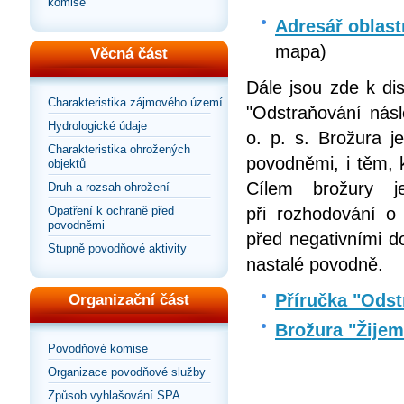
komise
Adresář oblast
mapa)
Věcná část
Dále jsou zde k di
Charakteristika zájmového území
"Odstraňování násl
Hydrologické údaje
o. p. s. Brožura j
Charakteristika ohrožených
povodněmi, i těm, 
objektů
Cílem brožury 
Druh a rozsah ohrožení
Opatření k ochraně před
při rozhodování o
povodněmi
před negativními d
Stupně povodňové aktivity
nastalé povodně.
Příručka "Odst
Organizační část
Brožura "Žije
Povodňové komise
Organizace povodňové služby
Způsob vyhlašování SPA