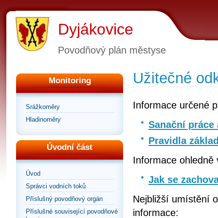
Dyjákovice
Povodňový plán městyse
Užitečné od
Monitoring
Informace určené p
Srážkoměry
Hladinoměry
Sanační práce 
Pravidla zákla
Úvodní část
Informace ohledně 
Úvod
Jak se zachova
Správci vodních toků
Nejbližší umístění 
Příslušný povodňový orgán
informace:
Příslušné související povodňové