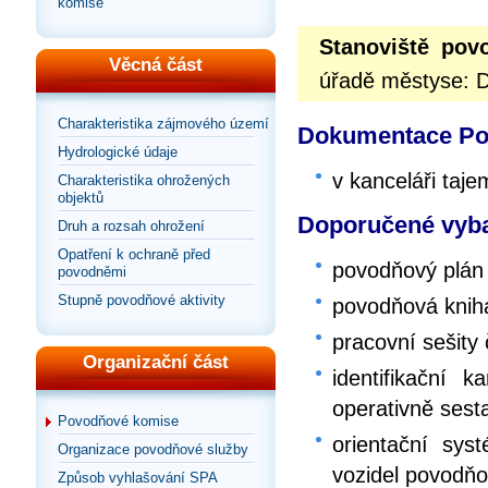
komise
Stanoviště po
Věcná část
úřadě městyse: D
Charakteristika zájmového území
Dokumentace Pov
Hydrologické údaje
v kanceláři taj
Charakteristika ohrožených
objektů
Doporučené vyba
Druh a rozsah ohrožení
Opatření k ochraně před
povodňový plán
povodněmi
Stupně povodňové aktivity
povodňová knih
pracovní sešity
Organizační část
identifikační 
operativně sest
Povodňové komise
orientační sy
Organizace povodňové služby
vozidel povodň
Způsob vyhlašování SPA