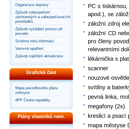
Organizace dopravy
PC s tiskárnou,
Způsob zabezpečení
apod.), se zálo
záchranných a zabezpečovacích
prostředků
záložní zdroj el
Způsob vyžádání pomoci při
záložní CD nebo
povodni
pro členy povo
Schéma toku informací
relevantními d
Varovná opatření
Způsob zajištění aktualizace
lékárnička s pla
scanner
Grafická část
nouzové osvětle
svítilny a bate
Mapa povodňového plánu
městyse
pevná linka, mob
dPP České republiky
megafony (2x)
kreslicí a psací
Plány vlastníků nem.
mapa městyse Dy