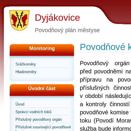
Dyjákovice
Povodňový plán městyse
Povodňové 
Monitoring
Povodňový orgán
Srážkoměry
před povodněmi na
Hladinoměry
přípravu na povo
příslušných činn
Úvodní část
v období následují
a kontroly činnost
Úvod
povodňové komise v
Správci vodních toků
Příslušný povodňový orgán
toku (Povodí Mora
Příslušné související povodňové
služba bude inform