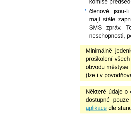
komise předsed
členové, jsou-
mají stále zapn
SMS zpráv. To
neschopnosti, p
Minimálně jeden
proškolení všech
obvodu městyse D
(lze i v povodňov
Některé údaje o
dostupné pouze 
aplikace
dle stan