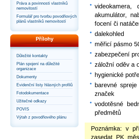
Práva a povinnosti vlastníků
videokamera, d
nemovitostí
akumulátor, nab
Formulář pro tvorbu povodňových
plánů vlastníků nemovitostí
focení či natáče
dalekohled
Přílohy
měřicí pásmo 5
zabezpečení pro
Důležité kontakty
záložní oděv a o
Plán spojení na důležité
organizace
hygienické potř
Dokumenty
barevné spreje 
Evidenční listy hlásných profilů
značek
Fotodokumentace
Užitečné odkazy
vodotěsné bedn
POVIS
předmětů
Výtah z povodňového plánu
Poznámka: v př
zasedat PK měst