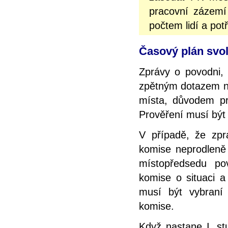
pracovní zázemí
počtem lidí a pot
Časový plán svo
Zprávy o povodni, 
zpětným dotazem ne
místa, důvodem pr
Prověření musí být
V případě, že zpr
komise neprodleně
místopředsedu po
komise o situaci a
musí být vybraní
komise.
Když nastane I. st