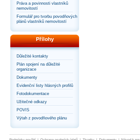
Práva a povinnosti vlastníků
nemovitostí
Formulář pro tvorbu povodňových
plánů vlastníků nemovitostí
Přílohy
Důležité kontakty
Plán spojení na důležité
organizace
Dokumenty
Evidenční listy hlásných profilů
Fotodokumentace
Užitečné odkazy
POVIS
Výtah z povodňového plánu
Podmínky použití
|
Ochrana osobních údajů
|
Zkratky
|
Dokumenty
|
Návod k po