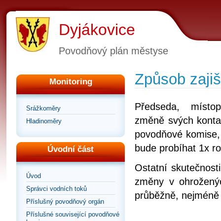
Dyjákovice
Povodňový plán městyse
Způsob zajiš
Monitoring
Předseda, místo
Srážkoměry
změně svých kontak
Hladinoměry
povodňové komise, kt
bude probíhat 1x r
Úvodní část
Ostatní skutečnosti
Úvod
změny v ohroženýc
Správci vodních toků
průběžně, nejméně 
Příslušný povodňový orgán
Příslušné související povodňové