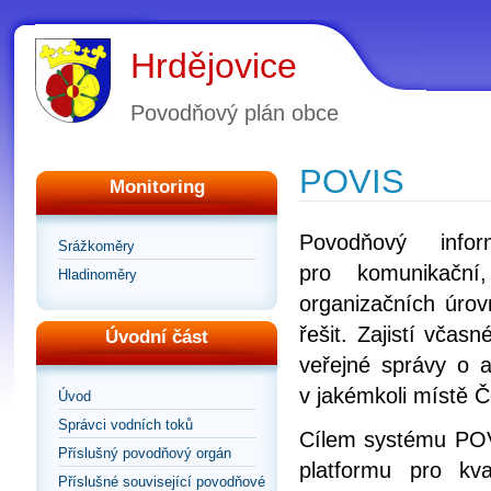
Hrdějovice
Povodňový plán obce
POVIS
Monitoring
Povodňový info
Srážkoměry
pro komunikační
Hladinoměry
organizačních úrov
řešit. Zajistí vča
Úvodní část
veřejné správy o a
v jakémkoli místě Č
Úvod
Správci vodních toků
Cílem systému POVI
Příslušný povodňový orgán
platformu pro kv
Příslušné související povodňové