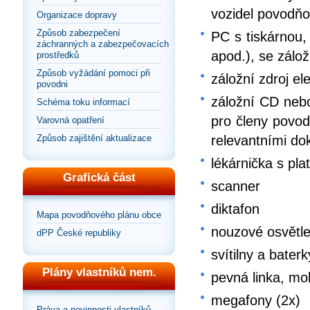
vozidel povodň
Organizace dopravy
Způsob zabezpečení
PC s tiskárnou,
záchranných a zabezpečovacích
apod.), se zálo
prostředků
Způsob vyžádání pomoci při
záložní zdroj el
povodni
záložní CD nebo
Schéma toku informací
pro členy povo
Varovná opatření
Způsob zajištění aktualizace
relevantními d
lékárnička s pla
Grafická část
scanner
diktafon
Mapa povodňového plánu obce
nouzové osvětle
dPP České republiky
svítilny a bate
Plány vlastníků nem.
pevná linka, mob
megafony (2x)
Práva a povinnosti vlastníků