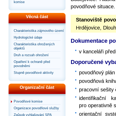
komise
povodňové situace.
Věcná část
Stanoviště pov
Hrdějovice, Dlou
Charakteristika zájmového území
Hydrologické údaje
Dokumentace pov
Charakteristika ohrožených
objektů
v kanceláři př
Druh a rozsah ohrožení
Doporučené vyba
Opatření k ochraně před
povodněmi
povodňový plán
Stupně povodňové aktivity
povodňová knih
Organizační část
pracovní sešity
identifikační
Povodňové komise
pro operativně 
Organizace povodňové služby
orientační sy
Způsob vyhlašování SPA