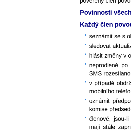
pověřený člen pov
Povinnosti všec
Každý člen povo
seznámit se s 
sledovat aktual
hlásit změny v 
neprodleně po 
SMS rozesílano
v případě obdrž
mobilního telef
oznámit předpo
komise předsed
členové, jsou-
mají stále zapn