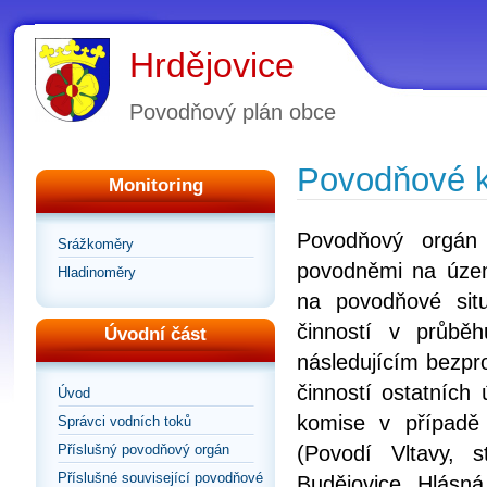
Hrdějovice
Povodňový plán obce
Povodňové 
Monitoring
Povodňový orgán 
Srážkoměry
povodněmi na územ
Hladinoměry
na povodňové situ
činností v průb
Úvodní část
následujícím bezpro
činností ostatních
Úvod
komise v případě
Správci vodních toků
Příslušný povodňový orgán
(Povodí Vltavy,
Příslušné související povodňové
Budějovice. Hlásná