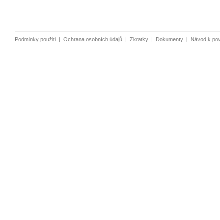
Podmínky použití
|
Ochrana osobních údajů
|
Zkratky
|
Dokumenty
|
Návod k po