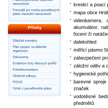
nemovitostí
kreslicí a psací
Formulář pro tvorbu povodňových
mapa obce Hrděj
plánů vlastníků nemovitostí
videokamera, d
akumulátor, nab
Přílohy
focení či natáče
Důležité kontakty
dalekohled
Plán spojení na důležité
měřicí pásmo 5
organizace
Dokumenty
zabezpečení pro
Evidenční listy hlásných profilů
záložní oděv a o
Fotodokumentace
hygienické potř
Užitečné odkazy
barevné spreje 
POVIS
značek
Výtah z povodňového plánu
vodotěsné bedn
předmětů