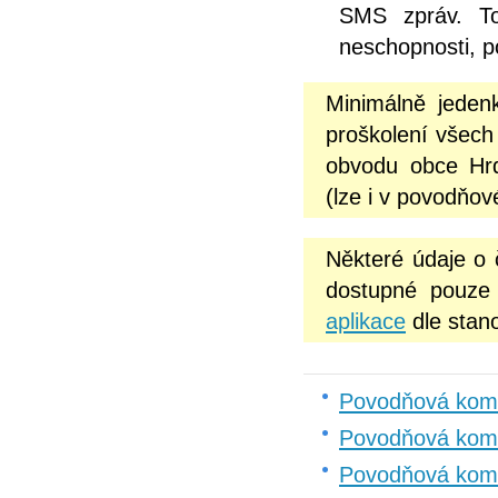
SMS zpráv. To
neschopnosti, p
Minimálně jeden
proškolení všech
obvodu obce Hrd
(lze i v povodňov
Některé údaje o
dostupné pouze 
aplikace
dle stan
Povodňová komi
Povodňová kom
Povodňová komi