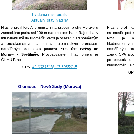
Evidenční list profilu
Aktuální stav hladiny
Hlásný profil kat. A je umístěn
na pravém břehu Moravy u
Hlásný profil k
zámeckého parku asi 100 m nad mostem Karla Rajnocha, v
na mostě pod s
intravilánu města Kroměříž. Profil je osazen hladinoměrným
Profil je os
a průtokoměrným čidlem s automatickým přenosem
hladinoměrný
naměřených dat. Úsek platnosti SPA:
ústí Bečvy do
naměřených da
Moravy -
Spytihněv.
Provozovatelem hladinoměru je
zpráv. SPA js
ČHMÚ Brno.
po soutok s 
hladinoměru je 
:
49.30233° N, 17.39856° E
GPS
GP
Olomouc - Nové Sady (Morava)