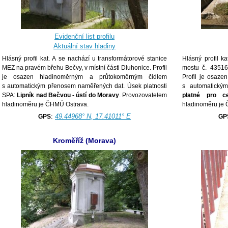
Evidenční list profilu
Aktuální stav hladiny
Hlásný profil kat. A se nachází u transformátorové stanice
Hlásný profil k
MEZ na pravém břehu Bečvy, v místní části Dluhonice. Profil
mostu č. 43516
je osazen hladinoměrným a průtokoměrným čidlem
Profil je osaz
s automatickým přenosem naměřených dat. Úsek platnosti
s automatický
SPA:
Lipník nad Bečvou - ústí do Moravy
. Provozovatelem
platné pro c
hladinoměru je ČHMÚ Ostrava.
hladinoměru je
:
49.44968° N, 17.41011° E
GPS
GP
Kroměříž (Morava)