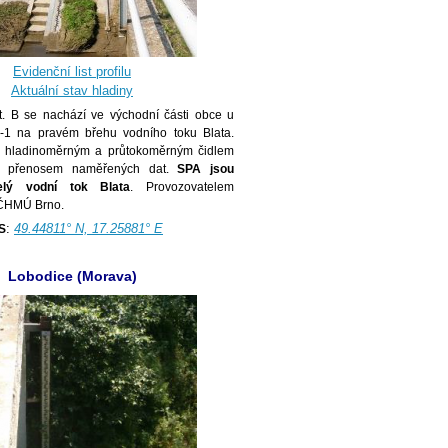
Evidenční list profilu
Aktuální stav hladiny
at. B se nachází ve východní části obce u
-1 na pravém břehu vodního toku Blata.
en hladinoměrným a průtokoměrným čidlem
m přenosem naměřených dat.
SPA jsou
elý vodní tok Blata
. Provozovatelem
 ČHMÚ Brno.
:
49.44811° N, 17.25881° E
S
Lobodice (Morava)