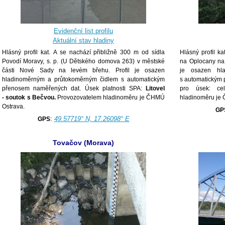
Evidenční list profilu
Aktuální stav hladiny
Hlásný profil kat. A se nachází přibližně 300 m od sídla
Hlásný profil ka
Povodí Moravy, s. p. (U Dětského domova 263) v městské
na Oplocany na 
části Nové Sady na levém břehu.
Profil je osazen
je osazen hl
hladinoměrným a průtokoměrným čidlem s automatickým
s automatickým 
přenosem naměřených dat.
Úsek platnosti SPA:
Litovel
pro úsek: cel
- soutok s Bečvou.
Provozovatelem hladinoměru je ČHMÚ
hladinoměru je
Ostrava.
GP
:
49.57719° N, 17.26098° E
GPS
Tovačov (Morava)