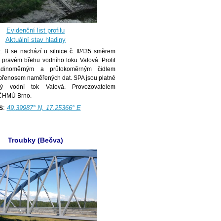
Evidenční list profilu
Aktuální stav hladiny
t. B se nachází u silnice č. II/435 směrem
pravém břehu vodního toku Valová. Profil
adinoměrným a průtokoměrným čidlem
přenosem naměřených dat. SPA jsou platné
ý vodní tok Valová. Provozovatelem
 ČHMÚ Brno.
:
49.39987° N, 17.25366° E
S
Troubky (Bečva)