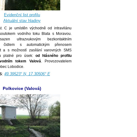
Evidenční list profilu
Aktuální stav hladiny
at. C je umístěn východně od intravilánu
outokem vodního toku Blata s Moravou.
azen ultrazvukovým bezkontaktním
m čidlem s automatickým přenosem
t a s možností zasílání varovných SMS
ou platné pro úsek:
od hlásného profilu
vodním tokem Valová
. Provozovatelem
obec Lobodice.
:
49.39523° N, 17.30506° E
S
Polkovice (Valová)