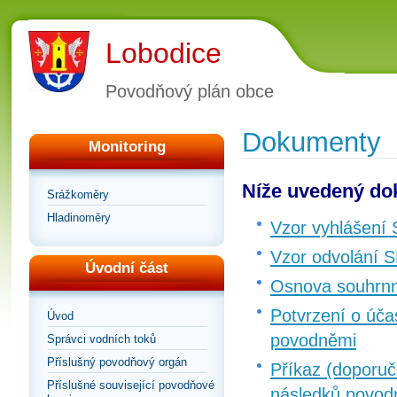
Lobodice
Povodňový plán obce
Dokumenty
Monitoring
Níže uvedený dok
Srážkoměry
Hladinoměry
Vzor vyhlášení
Vzor odvolání 
Úvodní část
Osnova souhrnn
Potvrzení o úča
Úvod
povodněmi
Správci vodních toků
Příslušný povodňový orgán
Příkaz (doporuč
Příslušné související povodňové
následků povod