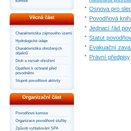
komise
Osnova pro sled
Věcná část
Povodňová kniha
Jednací řád po
Charakteristika zájmového území
Statut povodňo
Hydrologické údaje
Evakuační zava
Charakteristika ohrožených
objektů
Právní předpisy
Druh a rozsah ohrožení
Opatření k ochraně před
povodněmi
Stupně povodňové aktivity
Organizační část
Povodňové komise
Organizace povodňové služby
Způsob vyhlašování SPA