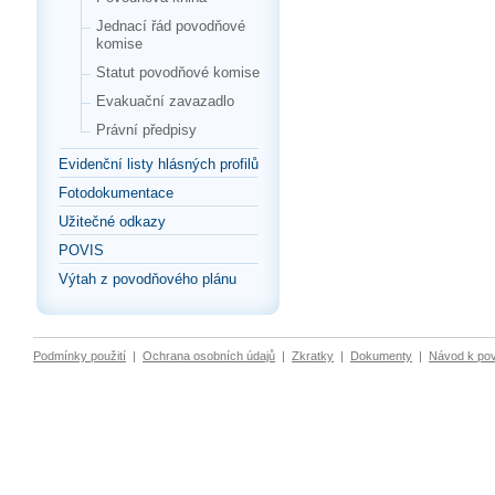
Jednací řád povodňové
komise
Statut povodňové komise
Evakuační zavazadlo
Právní předpisy
Evidenční listy hlásných profilů
Fotodokumentace
Užitečné odkazy
POVIS
Výtah z povodňového plánu
Podmínky použití
|
Ochrana osobních údajů
|
Zkratky
|
Dokumenty
|
Návod k po