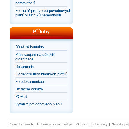
nemovitostí
Formulář pro tvorbu povodňových
plánů vlastníků nemovitostí
Přílohy
Důležité kontakty
Plán spojení na důležité
organizace
Dokumenty
Evidenční listy hlásných profilů
Fotodokumentace
Užitečné odkazy
POVIS
Výtah z povodňového plánu
Podmínky použití
|
Ochrana osobních údajů
|
Zkratky
|
Dokumenty
|
Návod k po