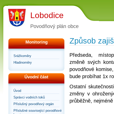
Lobodice
Povodňový plán obce
Způsob zajiš
Monitoring
Předseda, místo
Srážkoměry
změně svých kontak
Hladinoměry
povodňové komise, kt
bude probíhat 1x r
Úvodní část
Ostatní skutečnosti
Úvod
změny v ohroženýc
Správci vodních toků
průběžně, nejméně 
Příslušný povodňový orgán
Příslušné související povodňové