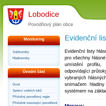
Lobodice
Povodňový plán obce
Evidenční lis
Monitoring
Evidenční listy hl
Srážkoměry
pro všechny hlásné 
Hladinoměry
umístění profilu
odpovídající průtoky
Úvodní část
vybraných hlásných
snímačem hladiny
Úvod
systémem na zákla
Správci vodních toků
Příslušný povodňový orgán
Příslušné související povodňové
Morava: