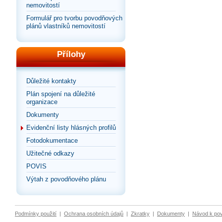
nemovitostí
Formulář pro tvorbu povodňových
plánů vlastníků nemovitostí
Přílohy
Důležité kontakty
Plán spojení na důležité
organizace
Dokumenty
Evidenční listy hlásných profilů
Fotodokumentace
Užitečné odkazy
POVIS
Výtah z povodňového plánu
Podmínky použití
|
Ochrana osobních údajů
|
Zkratky
|
Dokumenty
|
Návod k po