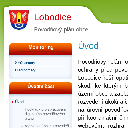
Lobodice
Povodňový plán obce
Úvod
Monitoring
Povodňový plán o
Srážkoměry
ochrany před pov
Hladinoměry
Lobodice řeší opa
škod, ke kterým b
Úvodní část
území obce a zapla
rozvedení úkolů a č
Úvod
na úrovni povodňo
Podklady pro zpracování
digitálního povodňového
při koordinační či
plánu
webovému rozhraní,
Vysvětlení pojmu povodeň