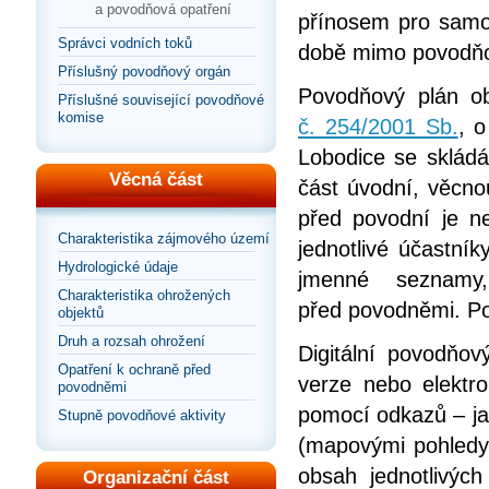
a povodňová opatření
přínosem pro samot
Správci vodních toků
době mimo povodňo
Příslušný povodňový orgán
Povodňový plán o
Příslušné související povodňové
komise
č. 254/2001 Sb.
, 
Lobodice se skládá 
Věcná část
část úvodní, věcnou
před povodní je ne
Charakteristika zájmového území
jednotlivé účastní
Hydrologické údaje
jmenné seznamy
Charakteristika ohrožených
před povodněmi. Po
objektů
Druh a rozsah ohrožení
Digitální povodňov
Opatření k ochraně před
verze nebo elektr
povodněmi
pomocí odkazů – jak
Stupně povodňové aktivity
(mapovými pohledy
obsah jednotlivýc
Organizační část