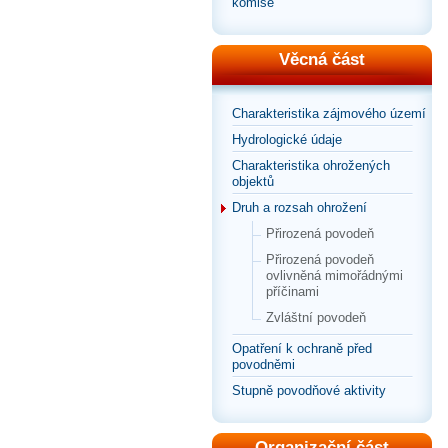
komise
Věcná část
Charakteristika zájmového území
Hydrologické údaje
Charakteristika ohrožených
objektů
Druh a rozsah ohrožení
Přirozená povodeň
Přirozená povodeň
ovlivněná mimořádnými
příčinami
Zvláštní povodeň
Opatření k ochraně před
povodněmi
Stupně povodňové aktivity
Organizační část