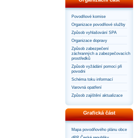
Povodňové komise
Organizace povodňové služby
Způsob vyhlašování SPA
Organizace dopravy
Způsob zabezpečení
záchranných a zabezpečovacích
prostředků
Způsob vyžádání pomoci při
povodni
Schéma toku informací
Varovná opatření
Způsob zajištění aktualizace
Grafická část
Mapa povodňového plánu obce
dPP České republiky