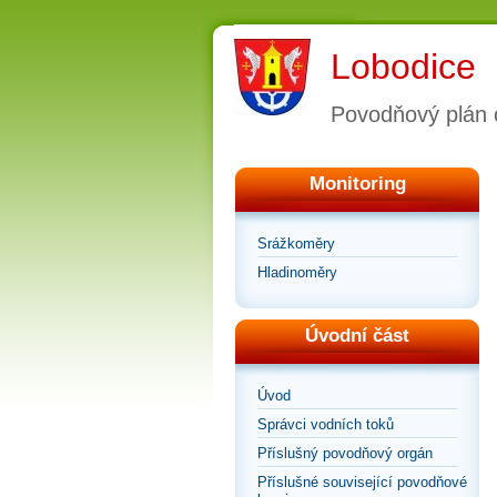
Lobodice
Povodňový plán 
Monitoring
Srážkoměry
Hladinoměry
Úvodní část
Úvod
Správci vodních toků
Příslušný povodňový orgán
Příslušné související povodňové