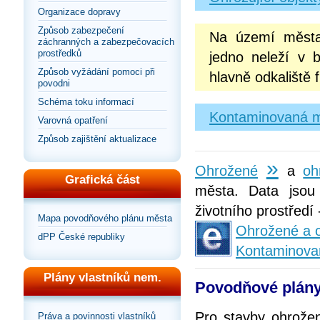
Organizace dopravy
Způsob zabezpečení
Na území města 
záchranných a zabezpečovacích
prostředků
jedno neleží v b
Způsob vyžádání pomoci při
hlavně odkaliště 
povodni
Schéma toku informací
Kontaminovaná m
Varovná opatření
Způsob zajištění aktualizace
»
Ohrožené
a
oh
Grafická část
města. Data jsou
životního prostředí
Mapa povodňového plánu města
Ohrožené a o
dPP České republiky
Kontaminova
Plány vlastníků nem.
Povodňové plány
Pro stavby ohrože
Práva a povinnosti vlastníků