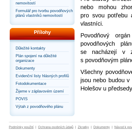
nemovitostí
nebo mohou zhorš
Formulář pro tvorbu povodňových
pro svou potřebu 
plánů vlastníků nemovitostí
vlastníci.
Přílohy
Povodňový orgán
povodňových plán
Důležité kontakty
se nacházejí v 
Plán spojení na důležité
s povodňovým plán
organizace
Dokumenty
Všechny povodňové 
Evidenční listy hlásných profilů
jsou nebo budou v
Fotodokumentace
Holešov u předsed
Žijeme v záplavovém území
POVIS
Výtah z povodňového plánu
Podmínky použití
|
Ochrana osobních údajů
|
Zkratky
|
Dokumenty
|
Návod k po