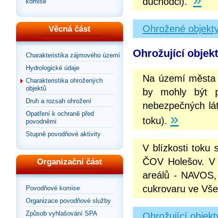
důchodci).
komise
Ohrožené objekt
Věcná část
Ohrožující objek
Charakteristika zájmového území
Hydrologické údaje
Na území města H
Charakteristika ohrožených
objektů
by mohly být p
Druh a rozsah ohrožení
nebezpečných lát
Opatření k ochraně před
»
toku).
povodněmi
Stupně povodňové aktivity
V blízkosti toku
ČOV Holešov. V 
Organizační část
areálů - NAVOS,
cukrovaru ve Všet
Povodňové komise
Organizace povodňové služby
Způsob vyhlašování SPA
Ohrožující objek