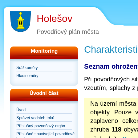
Holešov
Povodňový plán města
Charakterist
Monitoring
Seznam ohrožen
Srážkoměry
Hladinoměry
Při povodňových si
vzdutím, splachy z p
Úvodní část
Na území měst
Úvod
objekty. Pouze 
Správci vodních toků
zaplaveno cel
Příslušný povodňový orgán
zhruba
118
obyva
Příslušné související povodňové
»