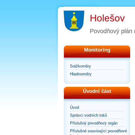
Holešov
Povodňový plán
Monitoring
Srážkoměry
Hladinoměry
Úvodní část
Úvod
Správci vodních toků
Příslušný povodňový orgán
Příslušné související povodňové