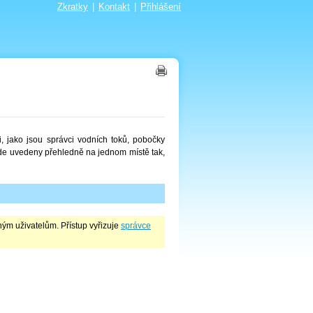
Zkratky
|
Kontakt
|
Přihlášení
 jako jsou správci vodních toků, pobočky
zde uvedeny přehledně na jednom místě tak,
ým uživatelům. Přístup vyřizuje
správce