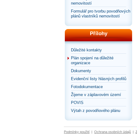
nemovitostí
Formulář pro tvorbu povodňových
plánů vlastníků nemovitostí
Přílohy
Důležité kontakty
Plán spojení na důležité
organizace
Dokumenty
Evidenční listy hlásných profilů
Fotodokumentace
Žijeme v záplavovém území
POVIS
Výtah z povodňového plánu
Podmínky použití
|
Ochrana osobních údajů
|