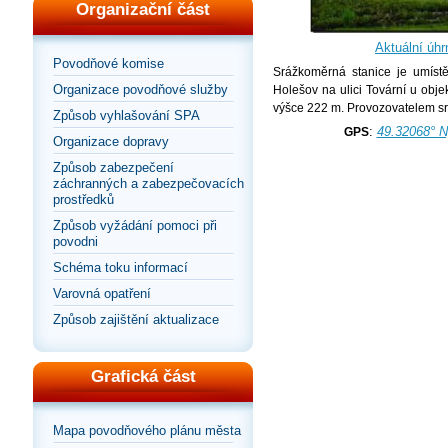
Organizační část
Aktuální úhr
Povodňové komise
Srážkoměrná stanice je umístě
Organizace povodňové služby
Holešov na ulici Tovární u obje
výšce 222 m. Provozovatelem 
Způsob vyhlašování SPA
:
49.32068° N
GPS
Organizace dopravy
Způsob zabezpečení
záchranných a zabezpečovacích
prostředků
Způsob vyžádání pomoci při
povodni
Schéma toku informací
Varovná opatření
Způsob zajištění aktualizace
Grafická část
Mapa povodňového plánu města