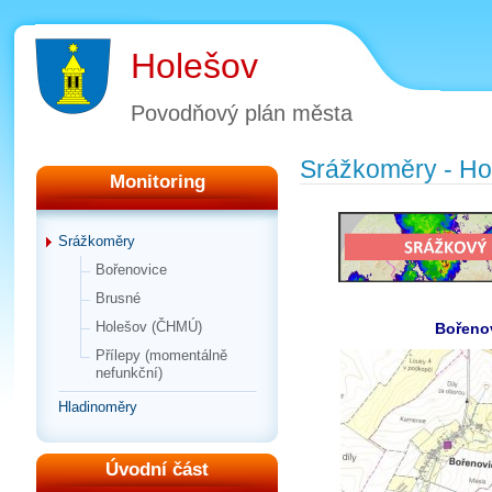
Holešov
Povodňový plán města
Srážkoměry - Ho
Monitoring
Srážkoměry
Bořenovice
Brusné
Holešov (ČHMÚ)
Bořeno
Přílepy (momentálně
nefunkční)
Hladinoměry
Úvodní část