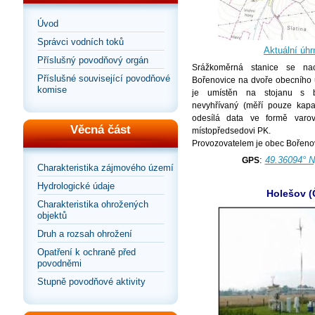
Úvod
Správci vodních toků
Aktuální úhr
Příslušný povodňový orgán
Srážkoměrná stanice se nac
Příslušné související povodňové
Bořenovice na dvoře obecního ú
komise
je umístěn na stojanu s b
nevyhřívaný (měří pouze kapa
odesílá data ve formě var
Věcná část
místopředsedovi PK.
Provozovatelem je obec Bořeno
:
49.36094° N
GPS
Charakteristika zájmového území
Hydrologické údaje
Holešov 
Charakteristika ohrožených
objektů
Druh a rozsah ohrožení
Opatření k ochraně před
povodněmi
Stupně povodňové aktivity