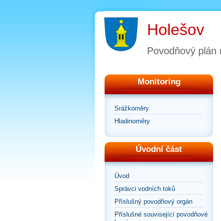
Holešov
Povodňový plán
Monitoring
Srážkoměry
Hladinoměry
Úvodní část
Úvod
Správci vodních toků
Příslušný povodňový orgán
Příslušné související povodňové