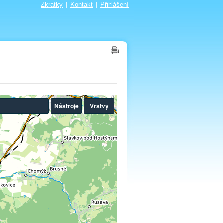
Zkratky
|
Kontakt
|
Přihlášení
Nástroje
Vrstvy