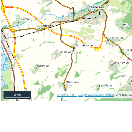
2 km
© ENVIPARTNER, s.r.o.
|
Podkladová data © ČÚZK
| VÚV TGM, v.v.