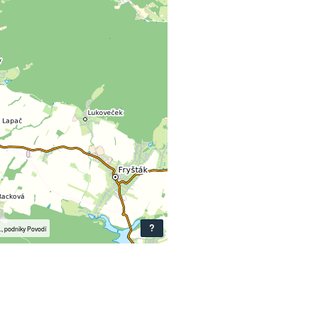
?
i., podniky Povodí