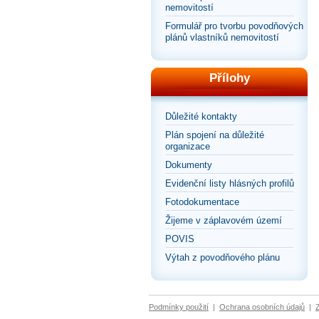
nemovitostí
Formulář pro tvorbu povodňových
plánů vlastníků nemovitostí
Přílohy
Důležité kontakty
Plán spojení na důležité
organizace
Dokumenty
Evidenční listy hlásných profilů
Fotodokumentace
Žijeme v záplavovém území
POVIS
Výtah z povodňového plánu
Podmínky použití
|
Ochrana osobních údajů
|