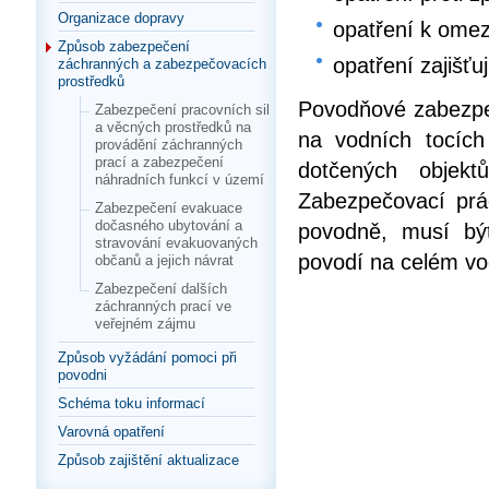
Organizace dopravy
opatření k omez
Způsob zabezpečení
opatření zajišťu
záchranných a zabezpečovacích
prostředků
Povodňové zabezpeč
Zabezpečení pracovních sil
a věcných prostředků na
na vodních tocích
provádění záchranných
prací a zabezpečení
dotčených objekt
náhradních funkcí v území
Zabezpečovací prá
Zabezpečení evakuace
dočasného ubytování a
povodně, musí bý
stravování evakuovaných
povodí na celém vo
občanů a jejich návrat
Zabezpečení dalších
záchranných prací ve
veřejném zájmu
Způsob vyžádání pomoci při
povodni
Schéma toku informací
Varovná opatření
Způsob zajištění aktualizace