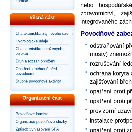
komise
nebo hospodářské
zdravotnictví, za
Věcná část
integrovaného zác
Povodňové zabez
Charakteristika zájmového území
Hydrologické údaje
odstraňování př
Charakteristika ohrožených
mosty) znemožňu
objektů
Druh a rozsah ohrožení
rozrušování le
Opatření k ochraně před
ochrana koryta
povodněmi
zajišťování bře
Stupně povodňové aktivity
opatření proti p
Organizační část
opatření proti p
provizorní uzaví
Povodňové komise
instalace proti
Organizace povodňové služby
opatření proti 
Způsob vyhlašování SPA