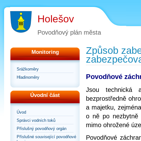
Holešov
Povodňový plán města
Způsob zabe
Monitoring
zabezpečova
Srážkoměry
Povodňové zách
Hladinoměry
Jsou technická 
Úvodní část
bezprostředně ohro
a majetku, zejména
Úvod
o ně po nezbytně 
Správci vodních toků
mimo ohrožené úze
Příslušný povodňový orgán
Povodňové záchrann
Příslušné související povodňové