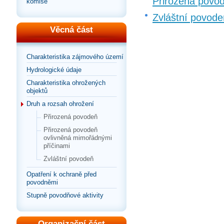
Přirozená povo
komise
Zvláštní povode
Věcná část
Charakteristika zájmového území
Hydrologické údaje
Charakteristika ohrožených
objektů
Druh a rozsah ohrožení
Přirozená povodeň
Přirozená povodeň
ovlivněná mimořádnými
příčinami
Zvláštní povodeň
Opatření k ochraně před
povodněmi
Stupně povodňové aktivity
Organizační část