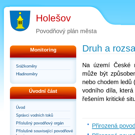
Holešov
Povodňový plán města
Druh a rozs
Monitoring
Na území České r
Srážkoměry
může být způsoben
Hladinoměry
nebo chodem ledů (
vodního díla, kter
Úvodní část
řešením kritické si
Úvod
Správci vodních toků
Příslušný povodňový orgán
Přirozená povo
Příslušné související povodňové