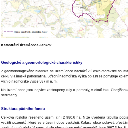
Katastrální území obce Jankov
Geologické a geomorfologické charakteristiky
Z geomorfologického hlediska se území obce nachází v Česko-moravské sousta
celku Vlašimská pahorkatina. Střední nadmořská výška oblasti se pohybuje kolem
vrch o nadmořské výšce 587 m n. m.
Na území obce jsou nejvíce zastoupeny ruly a pararuly, v okolí toku Chotýšanka
sedimenty.
Struktura půdního fondu
Celková rozloha řešeného území činí 2 980,6 ha. Níže uvedená tabulka popisu
využití pozemků, které se v území obce vyskytují. Katastr obce pokrývá převáž
zaujímá orná půda. V rámci zbylé plochy jsou nejvýznamnější lesy (667,3 ha, tj. 22