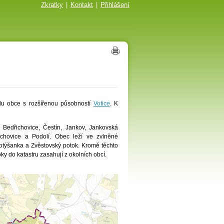
Zkratky
|
Kontakt
|
Přihlášení
du obce s rozšířenou působností
Votice
. K
Bedřichovice, Čestín, Jankov, Jankovská
ochovice a Podolí. Obec leží ve zvlněné
hotýšanka a Zvěstovský potok. Kromě těchto
y do katastru zasahují z okolních obcí.