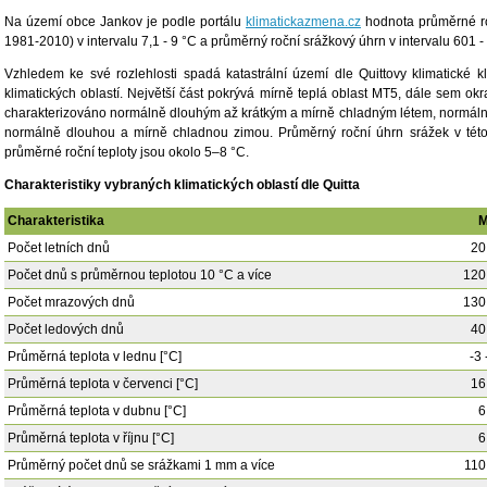
Na území obce Jankov je podle portálu
klimatickazmena.cz
hodnota průměrné ro
1981-2010) v intervalu 7,1 - 9 °C a průměrný roční srážkový úhrn v intervalu 601 
Vzhledem ke své rozlehlosti spadá katastrální území dle Quittovy klimatické kl
klimatických oblastí. Největší část pokrývá mírně teplá oblast MT5, dále sem o
charakterizováno normálně dlouhým až krátkým a mírně chladným létem, normá
normálně dlouhou a mírně chladnou zimou. Průměrný roční úhrn srážek v tét
průměrné roční teploty jsou okolo 5–8 °C.
Charakteristiky vybraných klimatických oblastí dle Quitta
Charakteristika
M
Počet letních dnů
20
Počet dnů s průměrnou teplotou 10 °C a více
120
Počet mrazových dnů
130
Počet ledových dnů
40
Průměrná teplota v lednu [°C]
-3 
Průměrná teplota v červenci [°C]
16
Průměrná teplota v dubnu [°C]
6
Průměrná teplota v říjnu [°C]
6
Průměrný počet dnů se srážkami 1 mm a více
110