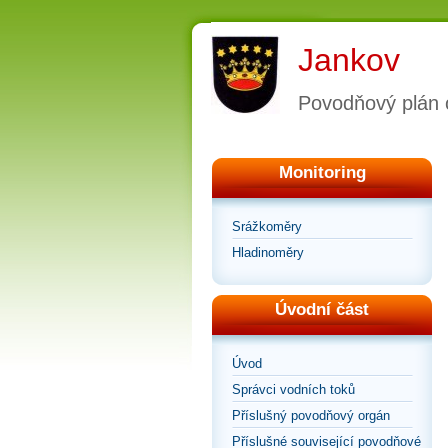
Jankov
Povodňový plán 
Monitoring
Srážkoměry
Hladinoměry
Úvodní část
Úvod
Správci vodních toků
Příslušný povodňový orgán
Příslušné související povodňové