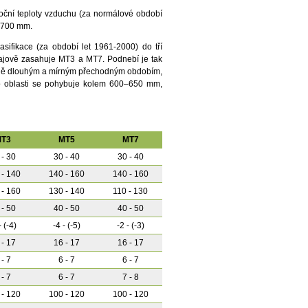
ční teploty vzduchu (za normálové období
- 700 mm.
asifikace (za období let 1961-2000) do tří
krajově zasahuje MT3 a MT7. Podnebí je tak
lně dlouhým a mírným přechodným obdobím,
o oblasti se pohybuje kolem 600–650 mm,
T3
MT5
MT7
 - 30
30 - 40
30 - 40
 - 140
140 - 160
140 - 160
 - 160
130 - 140
110 - 130
 - 50
40 - 50
40 - 50
- (-4)
-4 - (-5)
-2 - (-3)
 - 17
16 - 17
16 - 17
 - 7
6 - 7
6 - 7
 - 7
6 - 7
7 - 8
 - 120
100 - 120
100 - 120