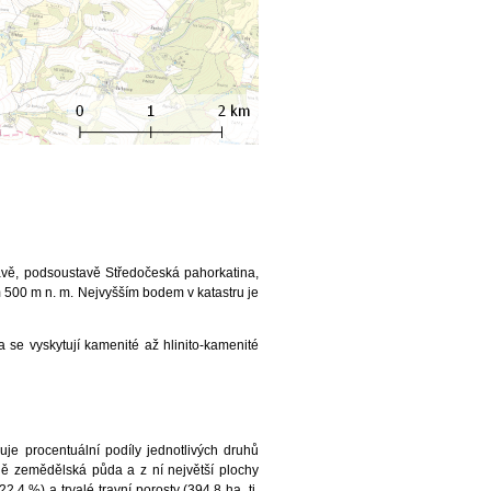
vě, podsoustavě Středočeská pahorkatina,
 500 m n. m. Nejvyšším bodem v katastru je
 se vyskytují kamenité až hlinito-kamenité
je procentuální podíly jednotlivých druhů
ně zemědělská půda a z ní největší plochy
,4 %) a trvalé travní porosty (394,8 ha, tj.