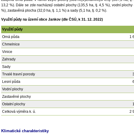
13,2 %). Dále se zde nacházejí ostatní plochy (135,5 ha, tj. 4,5 %), vodní plochy (5
%), zastavěná plocha (32,0 ha, tj. 1,1 %) a sady (5,1 ha, tj. 0,2 %).
Využití půdy na území obce Jankov (dle ČSÚ, k 31. 12. 2022)
Využití půdy
Orná půda
1 
Chmelnice
Vinice
Zahrady
Sady
Trvalé travní porosty
Lesní půda
Vodní plochy
Zastavěné plochy
Ostatní plochy
Celková výměra k. ú.
2 
Klimatické charakteristiky