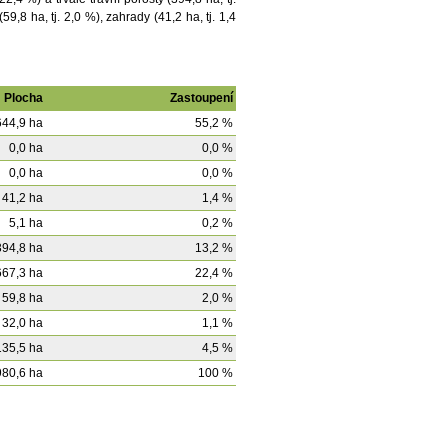
9,8 ha, tj. 2,0 %), zahrady (41,2 ha, tj. 1,4
Plocha
Zastoupení
644,9 ha
55,2 %
0,0 ha
0,0 %
0,0 ha
0,0 %
41,2 ha
1,4 %
5,1 ha
0,2 %
394,8 ha
13,2 %
667,3 ha
22,4 %
59,8 ha
2,0 %
32,0 ha
1,1 %
135,5 ha
4,5 %
980,6 ha
100 %