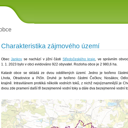
obce
Charakteristika zájmového území
Obec
Jankov
se nachází v jižní části
Středočeského kraje
, ve správním obvo
1. 1. 2023 bylo v obci evidováno 922 obyvatel. Rozloha obce je 2 980,6 ha.
Katastr obce se skládá ze dvou oddělených území. Jedno je tvořeno částmi 
Lhota, Otradovice a Pičín. Druhé je tvořeno částmi Čečkov, Nosákov, Odl
krajině. Intravilánem protéká několik vodních toků, z nichž nejvýznamnější je C
dvou zde pramení další tři bezejmenné vodní toky a dále dva bezejmenné vodní tok